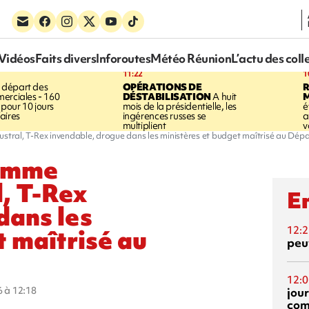
Vidéos
Faits divers
Inforoutes
Météo Réunion
L’actu des coll
11:22
1
 départ des
OPÉRATIONS DE
R
erciales - 160
DÉSTABILISATION
A huit
pour 10 jours
mois de la présidentielle, les
é
aires
ingérences russes se
a
multiplient
v
 Austral, T-Rex invendable, drogue dans les ministères et budget maîtrisé au Dé
homme
l, T-Rex
En
dans les
t maîtrisé au
12:2
peuv
12:0
6 à 12:18
jou
com