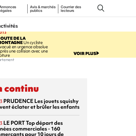
Annonces
Avis & marchés
Courrier des
légales
publics
lecteurs
ectivités
0:13
OUTE DE LA
MONTAGNE
Un cycliste
vacué en urgence absolue
près une collision avec une
VOIR PLUS
oiture
partement
 continu
PRUDENCE
Les jouets squishy
3
ent éclater et brûler les enfants
LE PORT
Top départ des
3
rnées commerciales - 160
merçants pour 10 jours de