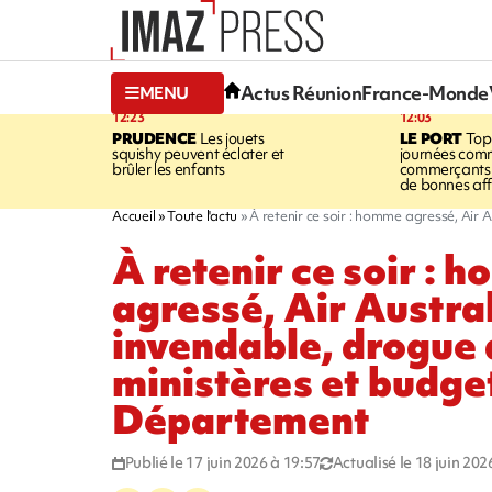
Actus Réunion
France-Monde
MENU
12:23
12:03
PRUDENCE
Les jouets
LE PORT
Top
squishy peuvent éclater et
journées comm
brûler les enfants
commerçants 
de bonnes aff
Accueil
Toute l'actu
À retenir ce soir : homme agressé, Air
À retenir ce soir : 
agressé, Air Austra
invendable, drogue 
ministères et budge
Département
Publié le 17 juin 2026 à 19:57
Actualisé le 18 juin 202