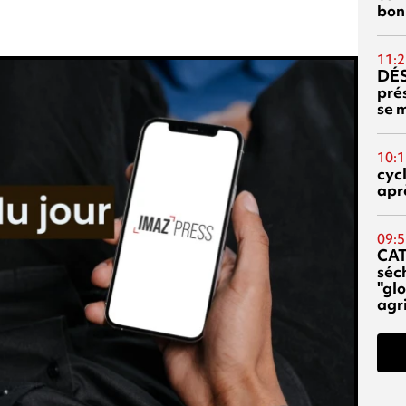
bon
11:2
DÉS
prés
se m
10:1
cyc
aprè
09:5
CA
séc
"glo
agri