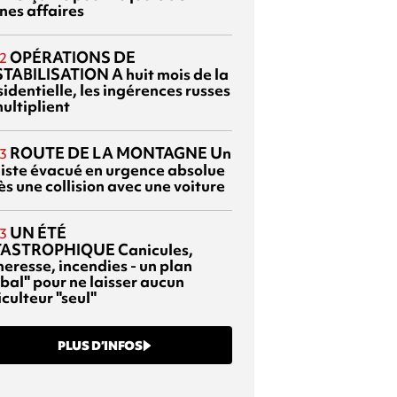
nes affaires
OPÉRATIONS DE
2
TABILISATION
A huit mois de la
identielle, les ingérences russes
ultiplient
ROUTE DE LA MONTAGNE
Un
3
liste évacué en urgence absolue
s une collision avec une voiture
UN ÉTÉ
3
TASTROPHIQUE
Canicules,
heresse, incendies - un plan
bal" pour ne laisser aucun
culteur "seul"
PLUS D’INFOS