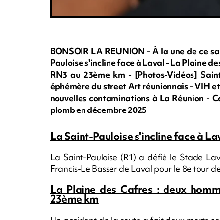
BONSOIR LA REUNION - À la une de ce samed
Pauloise s'incline face à Laval - La Plaine d
RN3 au 23ème km - [Photos-Vidéos] Saint-
éphémère du street Art réunionnais - VIH et
nouvelles contaminations à La Réunion - Ca
plomb en décembre 2025
La Saint-Pauloise s'incline face à La
La Saint-Pauloise (R1) a défié le Stade La
Francis-Le Basser de Laval pour le 8e tour d
La Plaine des Cafres : deux homm
23ème km
Un accident de la route a fait deux morts 