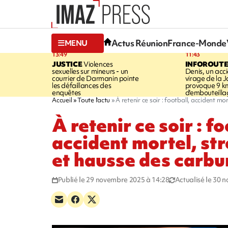
Actus Réunion
France-Monde
MENU
13:49
11:43
JUSTICE
Violences
INFOROUT
sexuelles sur mineurs - un
Denis, un acci
courrier de Darmanin pointe
virage de la 
les défaillances des
provoque 9 k
enquêtes
d'embouteilla
Accueil
Toute l'actu
À retenir ce soir : football, accident mo
À retenir ce soir : fo
accident mortel, str
et hausse des carbu
Publié le 29 novembre 2025 à 14:28
Actualisé le 30 