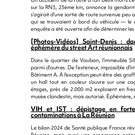
sur la RN3, 23ème km, annonce la gendarmer
s’agirait d’une sortie de route survenue peu
qui se trouvaient à bord du véhicule — le
enquête a été ouverte afin de déterminer les 
[Photos-Vidéos] Saint-Denis : d
éphémère du street Art réunionnais
Dans le quartier de Vauban, l’immeuble SI
parmi d’autres. De l’extérieur, impossible d'i
Bâtiment A. À l'exception peut-être des graffit
un hall tout en couleur s'ouvre sur une ca
étages, près de 2.000 m2 explosent en fresqu
musée clandestin, mais autorisé. Éphémère, s
VIH et IST : dépistage en forte
contaminations à La Réunion
Le bilan 2024 de Santé publique France ré
Réunion, mais aussi une progression préoc