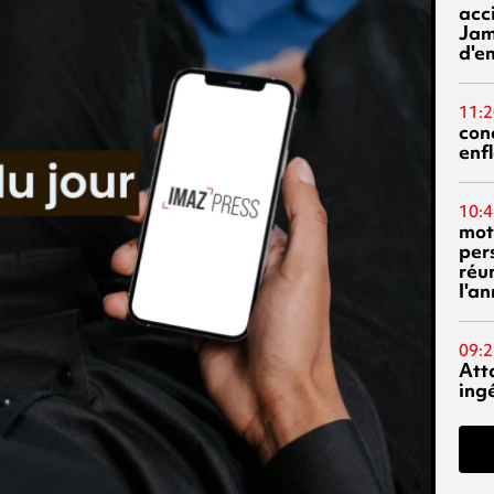
acci
Jam
d'e
11:2
con
enf
10:4
mot
per
réu
l'a
09:2
Att
ing