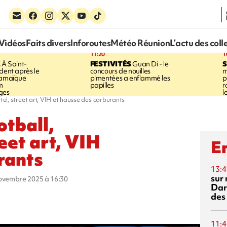
Vidéos
Faits divers
Inforoutes
Météo Réunion
L’actu des coll
11:20
1
E
À Saint-
FESTIVITÉS
Guan Di - le
S
dent après le
concours de nouilles
m
Jamaïque
pimentées a enflammé les
p
m
papilles
r
ges
l
rtel, street art, VIH et hausse des carburants
otball,
eet art, VIH
En
rants
13:4
sur 
novembre 2025 à 16:30
Dar
des
11:4