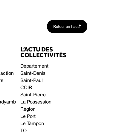
Retour en haut
L’ACTU DES
COLLECTIVITÉS
Département
daction
Saint-Denis
rs
Saint-Paul
CCIR
Saint-Pierre
 gadyamb
La Possession
Région
Le Port
Le Tampon
TO