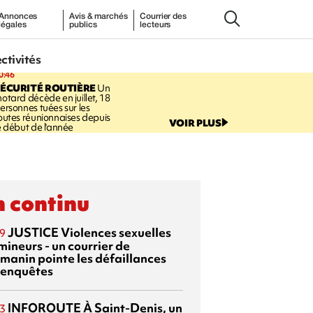
Annonces
Avis & marchés
Courrier des
légales
publics
lecteurs
ectivités
0:46
ÉCURITÉ ROUTIÈRE
Un
otard décède en juillet, 18
ersonnes tuées sur les
outes réunionnaises depuis
VOIR PLUS
e début de l'année
 continu
JUSTICE
Violences sexuelles
9
mineurs - un courrier de
manin pointe les défaillances
 enquêtes
INFOROUTE
À Saint-Denis, un
3