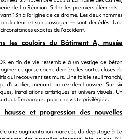
ie de La Réunion. Selon les premiers éléments, il
 avant 13h à l’origine de ce drame. Les deux hommes
 conducteur et son passager — sont décédés. Une
circonstances exactes de l’accident.
ans les couloirs du Bâtiment A, musée
DR en fin de vie ressemble à un vestige de béton
maginer ce qui se cache derrière les portes closes du
is qui recouvrent ses murs. Une fois le seuil franchi,
ge d'escalier, menant au rez-de-chaussée. Sur six
es, installations artistiques et univers visuels. Un
urtout. Embarquez pour une visite privilégiée.
 hausse et progression des nouvelles
vèle une augmentation marquée du dépistage à La
cupante des nouvelles séropositivités et des IST