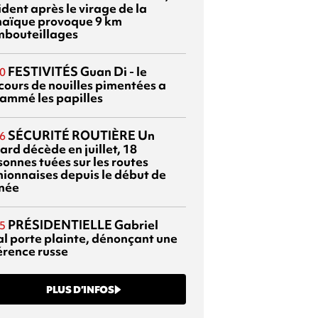
dent après le virage de la
aïque provoque 9 km
mbouteillages
FESTIVITÉS
Guan Di - le
0
cours de nouilles pimentées a
lammé les papilles
SÉCURITÉ ROUTIÈRE
Un
6
ard décède en juillet, 18
sonnes tuées sur les routes
nionnaises depuis le début de
nnée
PRÉSIDENTIELLE
Gabriel
5
al porte plainte, dénonçant une
érence russe
PLUS D’INFOS