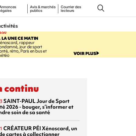
Annonces
Avis & marchés
Courrier des
légales
publics
lecteurs
ectivités
6:50
 LA UNE CE MATIN
énoscard, rappeur
ondamné, jour de sport
anté, rétro, Paris en bus et
VOIR PLUS
étéo
 continu
SAINT-PAUL
Jour de Sport
3
té 2026 - bouger, s’informer et
ndre soin de sa santé
CRÉATEUR PÉI
Xénoscard, un
1
de cartes à collectionner