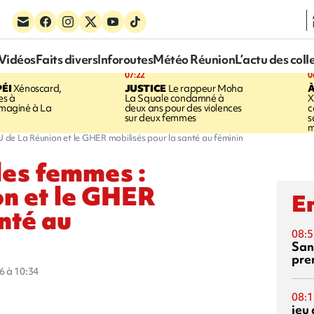
Vidéos
Faits divers
Inforoutes
Météo Réunion
L’actu des coll
07:22
0
ÉI
Xénoscard,
JUSTICE
Le rappeur Moha
À
es à
La Squale condamné à
X
 imaginé à La
deux ans pour des violences
c
sur deux femmes
s
m
 de La Réunion et le GHER mobilisés pour la santé au féminin
des femmes :
on et le GHER
En
nté au
08:5
San
pre
6 à 10:34
08:1
jeu 