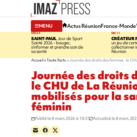
Actus Réunion
France-Monde
MENU
08:53
08:11
SAINT-PAUL
Jour de Sport
CRÉATEUR P
Santé 2026 - bouger,
un jeu de cart
s’informer et prendre soin de
collectionner
sa santé
Réunion
Accueil
Toute l'actu
Journée des droits des femmes : le CHU
Journée des droits 
le CHU de La Réuni
mobilisés pour la sa
féminin
Publié le 8 mars 2026 à 10:33
Actualisé le 8 mars 202