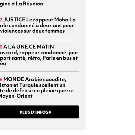
giné à La Réunion
JUSTICE
Le rappeur Moha La
2
ale condamné à deux ans pour
 violences sur deux femmes
À LA UNE CE MATIN
0
oscard, rappeur condamné, jour
port santé, rétro, Paris en bus et
éo
MONDE
Arabie saoudite,
8
istan et Turquie scellent un
te de défense en pleine guerre
Moyen-Orient
PLUS D’INFOS