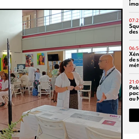
ima
07:2
Squ
des
06:5
Xén
de s
mét
21:0
Pak
pac
au 