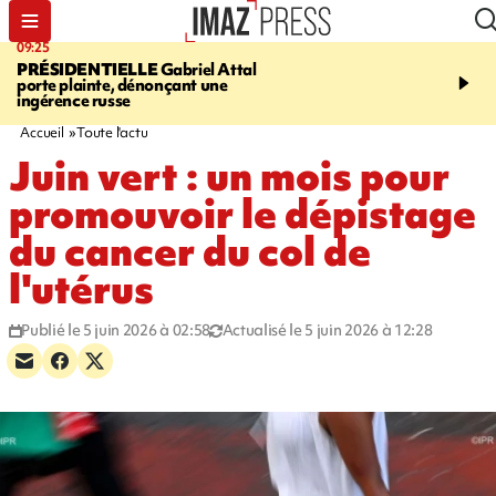
09:25
11:43
PRÉSIDENTIELLE
Gabriel Attal
INFOROUTE
À Saint-D
porte plainte, dénonçant une
accident après le virage 
ingérence russe
Jamaïque provoque 9 
d'embouteillages
Accueil
Toute l'actu
Juin vert : un mois pour
promouvoir le dépistage
du cancer du col de
l'utérus
Publié le 5 juin 2026 à 02:58
Actualisé le 5 juin 2026 à 12:28