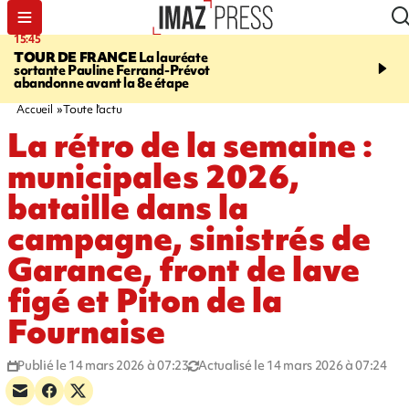
15:45
20:17
TOUR DE FRANCE
La lauréate
À RETENIR CE SOIR
Sé
sortante Pauline Ferrand-Prévot
routière, concours de nou
abandonne avant la 8e étape
du littoral fermée, courr
Darmanin et évacuation
Accueil
Toute l'actu
La rétro de la semaine :
municipales 2026,
bataille dans la
campagne, sinistrés de
Garance, front de lave
figé et Piton de la
Fournaise
Publié le 14 mars 2026 à 07:23
Actualisé le 14 mars 2026 à 07:24