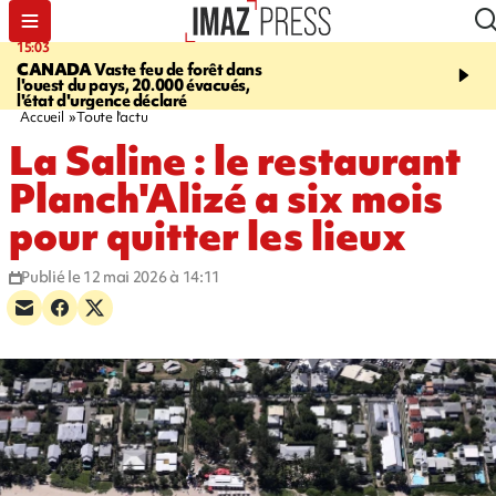
15:03
19:21
CANADA
Vaste feu de forêt dans
CONTRÔLES ROUTIE
l'ouest du pays, 20.000 évacués,
end, 109 infractions rele
l'état d'urgence déclaré
police
Accueil
Toute l'actu
La Saline : le restaurant
Planch'Alizé a six mois
pour quitter les lieux
Publié le 12 mai 2026 à 14:11