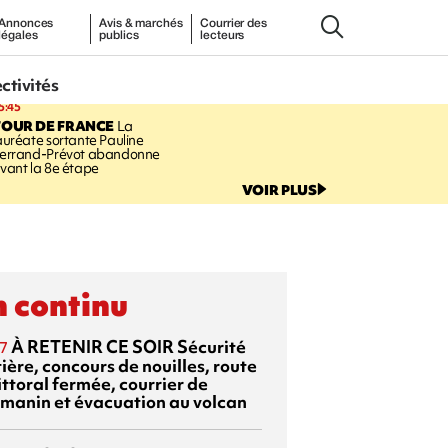
Annonces
Avis & marchés
Courrier des
légales
publics
lecteurs
ectivités
5:45
TOUR DE FRANCE
La
auréate sortante Pauline
errand-Prévot abandonne
vant la 8e étape
VOIR PLUS
 continu
À RETENIR CE SOIR
Sécurité
7
ière, concours de nouilles, route
ittoral fermée, courrier de
manin et évacuation au volcan