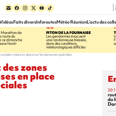
Vidéos
Faits divers
Inforoutes
Météo Réunion
L’actu des coll
16:35
1
E
Marathon de
PITON DE LA FOURNAISE
la route du
Les gendarmes évacuent
l
ée ce dimanche
une randonneuse blessée,
F
 sens Nord-
dans des conditions
a
météorologiques difficiles
sécurisées mises en place sur les épreuves spéciales
 : des zones
ises en place
En
éciales
20:1
rout
du l
Dar