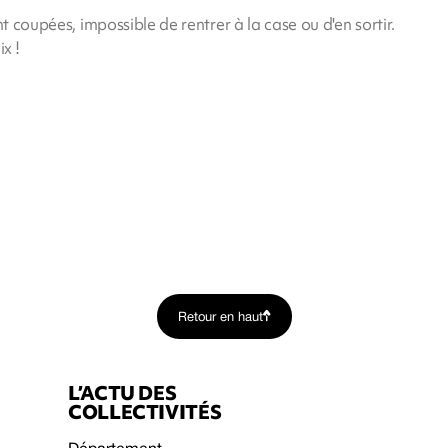
nt coupées, impossible de rentrer à la case ou d'en sortir.
ix !
Retour en haut
L’ACTU DES
COLLECTIVITÉS