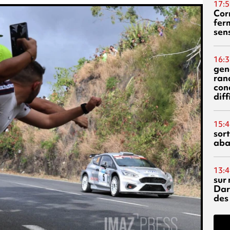
17:5
Corn
fer
sen
16:3
gen
ran
con
diff
15:4
sor
aba
13:4
sur 
Dar
des