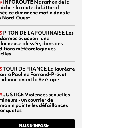
INFOROUTE
Marathon de la
9
iche - la route du Littoral
mée ce dimanche matin dans le
s Nord-Ouest
PITON DE LA FOURNAISE
Les
5
darmes évacuent une
donneuse blessée, dans des
ditions météorologiques
iciles
TOUR DE FRANCE
La lauréate
5
tante Pauline Ferrand-Prévot
ndonne avant la 8e étape
JUSTICE
Violences sexuelles
9
mineurs - un courrier de
manin pointe les défaillances
 enquêtes
PLUS D’INFOS