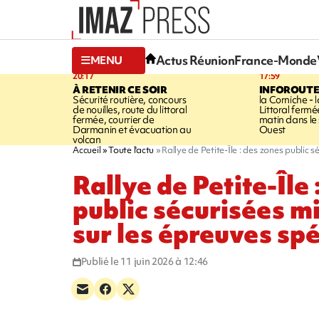
Actus Réunion
France-Monde
MENU
20:17
17:59
À RETENIR CE SOIR
INFOROUT
Sécurité routière, concours
la Corniche - 
de nouilles, route du littoral
Littoral ferm
fermée, courrier de
matin dans le
Darmanin et évacuation au
Ouest
volcan
Accueil
Toute l'actu
Rallye de Petite-Île : des zones public 
Rallye de Petite-Île
public sécurisées m
sur les épreuves sp
Publié le 11 juin 2026 à 12:46