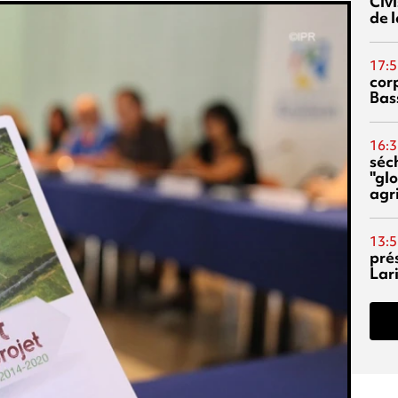
Civi
de l
17:5
corp
Bas
16:3
séc
"glo
agri
13:5
pré
Lari