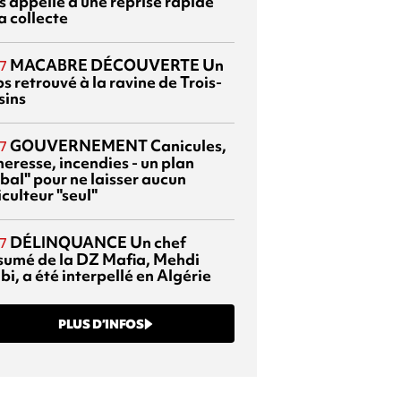
s appelle à une reprise rapide
a collecte
MACABRE DÉCOUVERTE
Un
7
s retrouvé à la ravine de Trois-
sins
GOUVERNEMENT
Canicules,
7
heresse, incendies - un plan
bal" pour ne laisser aucun
culteur "seul"
DÉLINQUANCE
Un chef
7
sumé de la DZ Mafia, Mehdi
bi, a été interpellé en Algérie
PLUS D’INFOS