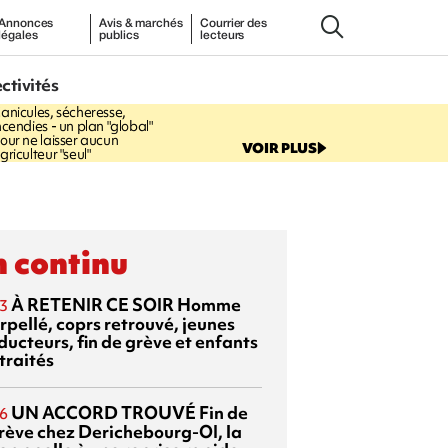
Annonces
Avis & marchés
Courrier des
légales
publics
lecteurs
6:37
ectivités
GOUVERNEMENT
anicules, sécheresse,
ncendies - un plan "global"
our ne laisser aucun
VOIR PLUS
griculteur "seul"
 continu
À RETENIR CE SOIR
Homme
3
rpellé, coprs retrouvé, jeunes
ducteurs, fin de grève et enfants
traités
UN ACCORD TROUVÉ
Fin de
6
grève chez Derichebourg-OI, la