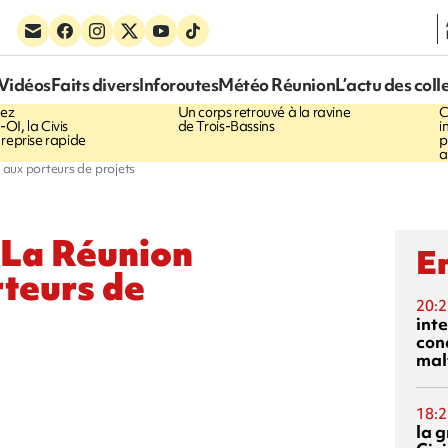
17:57
1
Vidéos
Faits divers
Inforoutes
Météo Réunion
L’actu des coll
 TROUVÉ
Fin
MACABRE DÉCOUVERTE
hez
Un corps retrouvé à la ravine
C
OI, la Civis
de Trois-Bassins
i
 reprise rapide
p
a
aux porteurs de projets
 La Réunion
En
rteurs de
20:2
inte
con
mal
18:2
la 