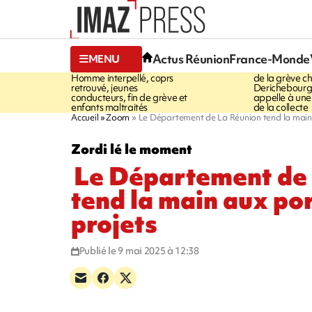
20:23
18:26
Actus Réunion
France-Monde
MENU
À RETENIR CE SOIR
UN ACCORD
Homme interpellé, coprs
de la grève c
retrouvé, jeunes
Derichebourg-
conducteurs, fin de grève et
appelle à une
enfants maltraités
de la collecte
Accueil
Zoom
Le Département de La Réunion tend la main 
Zordi lé le moment
Le Département de
tend la main aux po
projets
Publié le 9 mai 2025 à 12:38