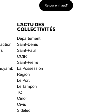
Retour en haut
L’ACTU DES
COLLECTIVITÉS
Département
daction
Saint-Denis
rs
Saint-Paul
CCIR
Saint-Pierre
 gadyamb
La Possession
Région
Le Port
Le Tampon
TO
Cinor
Civis
Sidélec