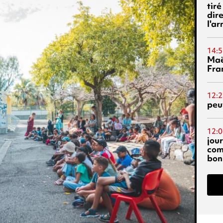
tiré
dir
l'a
14:5
Maë
Fra
12:2
peuv
12:0
jou
com
bon