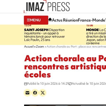
Actus Réunion
France-Monde
MENU
15:54
15:08
SAINT-JOSEPH
Disparition
MONDE
La C
inquiétante - un appel à
a tiré un missi
témoins lancé pour retrouver
direction de l
Loïc Paulin, 25 ans
Japon, selon 
coréenne
Accueil
Zoom
Action chorale au Port : place aux rencontres
Action chorale au Po
rencontres artistiqu
écoles
Publié le 10 juin 2026 à 14:29
Actualisé le 10 juin 202