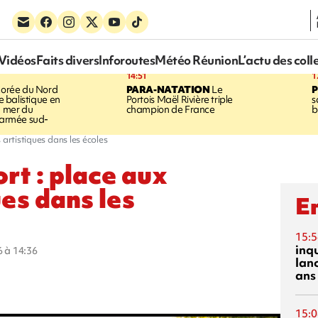
Vidéos
Faits divers
Inforoutes
Météo Réunion
L’actu des coll
14:51
1
orée du Nord
PARA-NATATION
Le
le balistique en
Portois Maël Rivière triple
s
a mer du
champion de France
b
l'armée sud-
 artistiques dans les écoles
rt : place aux
es dans les
En
15:5
inq
6 à 14:36
lanc
ans
15:0