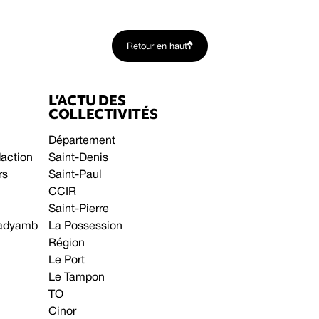
Retour en haut
L’ACTU DES
COLLECTIVITÉS
Département
daction
Saint-Denis
rs
Saint-Paul
CCIR
Saint-Pierre
 gadyamb
La Possession
Région
Le Port
Le Tampon
TO
Cinor