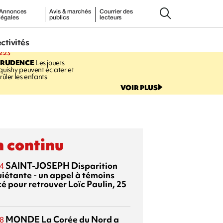
Annonces
Avis & marchés
Courrier des
légales
publics
lecteurs
ectivités
2:23
PRUDENCE
Les jouets
quishy peuvent éclater et
rûler les enfants
VOIR PLUS
 continu
SAINT-JOSEPH
Disparition
4
uiétante - un appel à témoins
é pour retrouver Loïc Paulin, 25
MONDE
La Corée du Nord a
8