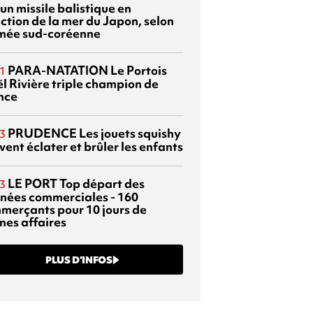
 un missile balistique en
ection de la mer du Japon, selon
rmée sud-coréenne
PARA-NATATION
Le Portois
1
l Rivière triple champion de
nce
PRUDENCE
Les jouets squishy
3
ent éclater et brûler les enfants
LE PORT
Top départ des
3
rnées commerciales - 160
merçants pour 10 jours de
nes affaires
PLUS D’INFOS