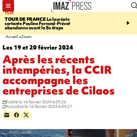
15:45
20:17
TOUR DE FRANCE
La lauréate
À RETENIR CE SOIR
Sé
sortante Pauline Ferrand-Prévot
routière, concours de nou
abandonne avant la 8e étape
du littoral fermée, courr
Darmanin et évacuation
Accueil
Zoom
Les 19 et 20 février 2024
Après les récents
intempéries, la CCIR
accompagne les
entreprises de Cilaos
Publié le 16 février 2024 à 09:26
Actualisé le 16 février 2024 à 09:27