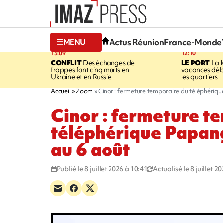
Actus Réunion
France-Monde
MENU
13:09
12:10
CONFLIT
Des échanges de
LE PORT
La 
frappes font cinq morts en
vacances dé
Ukraine et en Russie
les quartiers
Accueil
Zoom
Cinor : fermeture temporaire du téléphérique
Cinor : fermeture t
téléphérique Papang 
au 6 août
Publié le 8 juillet 2026 à 10:41
Actualisé le 8 juillet 2