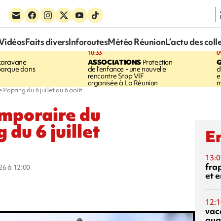
Vidéos
Faits divers
Inforoutes
Météo Réunion
L’actu des coll
10:33
0
karavane
ASSOCIATIONS
Protection
barque dans
de l’enfance - une nouvelle
d
rencontre Stop VIF
e
organisée à La Réunion
m
 Papang du 6 juillet au 6 août
emporaire du
du 6 juillet
En
13:0
fra
026 à 12:00
et e
12:1
vac
qua