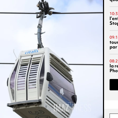
10:3
l’e
Sto
09:1
tou
par
08:2
la 
Phot