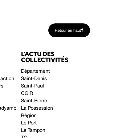
Retour en haut
L’ACTU DES
COLLECTIVITÉS
Département
daction
Saint-Denis
rs
Saint-Paul
CCIR
Saint-Pierre
 gadyamb
La Possession
Région
Le Port
Le Tampon
TO