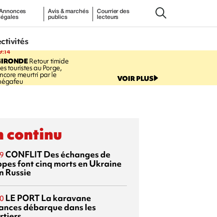
Annonces
Avis & marchés
Courrier des
légales
publics
lecteurs
ectivités
9:14
GIRONDE
Retour timide
es touristes au Porge,
ncore meurtri par le
VOIR PLUS
égafeu
 continu
CONFLIT
Des échanges de
9
ppes font cinq morts en Ukraine
n Russie
LE PORT
La karavane
0
ances débarque dans les
rtiers