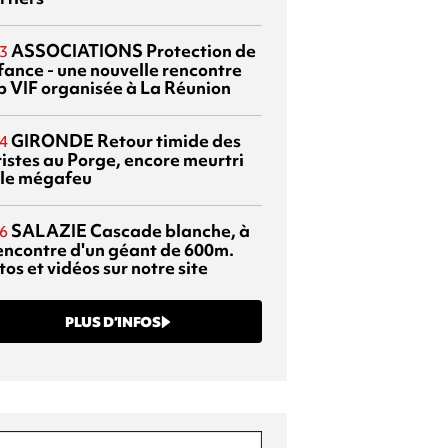
ASSOCIATIONS
Protection de
3
nfance - une nouvelle rencontre
p VIF organisée à La Réunion
GIRONDE
Retour timide des
4
ristes au Porge, encore meurtri
 le mégafeu
SALAZIE
Cascade blanche, à
6
rencontre d'un géant de 600m.
os et vidéos sur notre site
PLUS D’INFOS