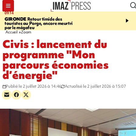
09:14
13:09
GIRONDE
Retour timide des
CONFLIT
Des échanges
touristes au Porge, encore meurtri
font cinq morts en Ukrai
par le mégafeu
Russie
Accueil
Zoom
Civis : lancement du
programme "Mon
parcours économies
d’énergie"
Publié le 2 juillet 2026 à 14:46
Actualisé le 2 juillet 2026 à 15:07