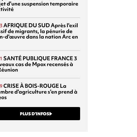
bjet d'une suspension temporaire
tivité
AFRIQUE DU SUD
Après l'exil
3
sif de migrants, la pénurie de
n-d'œuvre dans la nation Arc en
SANTÉ PUBLIQUE FRANCE
3
1
veaux cas de Mpox recensés à
Réunion
CRISE À BOIS-ROUGE
La
9
mbre d'agriculture s'en prend à
eos
PLUS D’INFOS