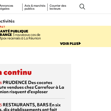
Annonces
Avis & marchés
Courrier des
légales
publics
lecteurs
ectivités
4:21
SANTÉ PUBLIQUE
FRANCE
3 nouveaux cas de
pox recensés à La Réunion
VOIR PLUS
 continu
PRUDENCE
Des cocotes
6
ute vendues chez Carrefour à La
nion risquent d'exploser
RESTAURANTS, BARS
En six
5
, dix établissements ont fait