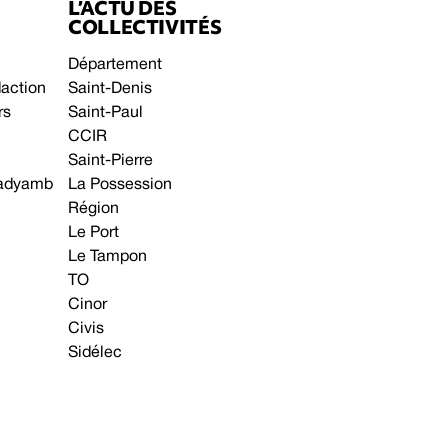
L’ACTU DES
COLLECTIVITÉS
Département
daction
Saint-Denis
rs
Saint-Paul
CCIR
Saint-Pierre
 gadyamb
La Possession
Région
Le Port
Le Tampon
TO
Cinor
Civis
Sidélec