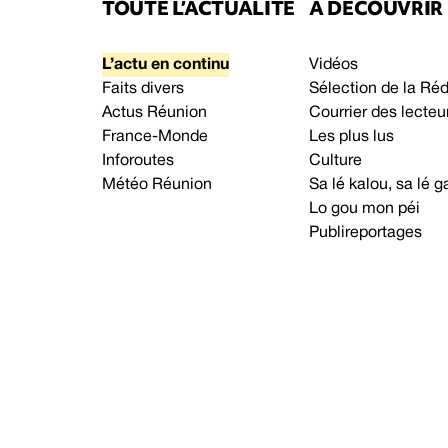
TOUTE L’ACTUALITÉ
À DÉCOUVRIR
L’actu en continu
Vidéos
Faits divers
Sélection de la Ré
Actus Réunion
Courrier des lecteu
France-Monde
Les plus lus
Inforoutes
Culture
Météo Réunion
Sa lé kalou, sa lé
Lo gou mon péi
Publireportages