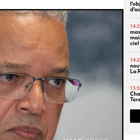
l'o
d'ac
14:2
mas
mai
ciel
14:2
nou
La 
13:5
Cha
Ter