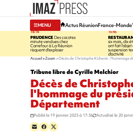
Actus Réunion
France-Monde
MENU
16:16
15:45
PRUDENCE
Des cocotes
RESTAURAN
minute vendues chez
six mois, dix 
Carrefour à La Réunion
ont fait l'objet
risquent d'exploser
suspension t
d'activité
Accueil
Zoom
Décès de Christophe Kichenin : l'hommage 
Tribune libre de Cyrille Melchior
Décès de Christophe
l'hommage du prési
Département
Publié le 19 janvier 2025 à 17:36
Actualisé le 20 janv