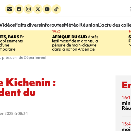
Vidéos
Faits divers
Inforoutes
Météo Réunion
L’actu des coll
14:23
1
TS, BARS
En
AFRIQUE DU SUD
Après
établissements
l'exil massif de migrants, la
 d'une
pénurie de main-d'œuvre
M
emporaire
dans la nation Arc en ciel
du président du Département
 Kichenin :
En
dent du
16:1
min
Réu
ier 2025 à 08:34
15:4
mois