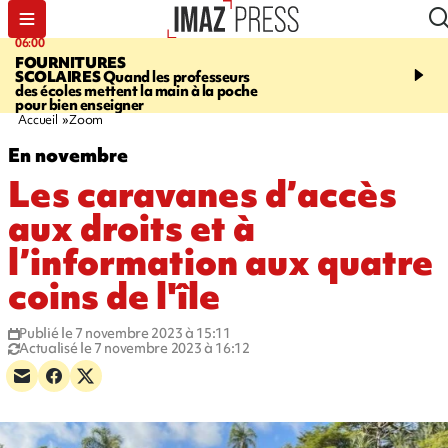
06:00
08:37
FOURNITURES
REQUIN BOULEDOG
SCOLAIRES
Quand les professeurs
APERÇU
La flamme rou
des écoles mettent la main à la poche
maintenue pendant 48 h
pour bien enseigner
l'Étang-Salé
Accueil
Zoom
En novembre
Les caravanes d’accès
aux droits et à
l’information aux quatre
coins de l'île
Publié le 7 novembre 2023 à 15:11
Actualisé le 7 novembre 2023 à 16:12