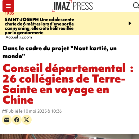
19:05
20:44
SAINT-JOSEPH
Une adolescente
À RETENIR CE SOIR
G
chute de 6 mètres lors d'une sortie
rouée de coups, cycliste,
cannyoning, elle a été hélitreuillée
personne disparue et c
par la gendarmerie
para-natation
Accueil
Zoom
Dans le cadre du projet "Nout kartié, un
monde"
Conseil départemental :
26 collégiens de Terre-
Sainte en voyage en
Chine
Publié le 10 mai 2025 à 10:36