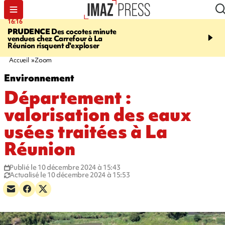
16:16
20:06
PRUDENCE
Des cocotes minute
À RETENIR CE SOIR
Vo
vendues chez Carrefour à La
l'Asie, mort d'une gram
Réunion risquent d'exploser
cocottes minute, Guan D
footballeurs
Accueil
Zoom
Environnement
Département :
valorisation des eaux
usées traitées à La
Réunion
Publié le 10 décembre 2024 à 15:43
Actualisé le 10 décembre 2024 à 15:53