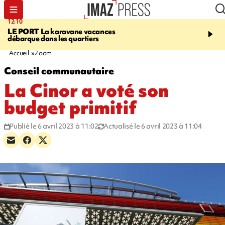
12:10
16:49
LE PORT
La karavane vacances
ÉTANG-SALÉ
Un requi
débarque dans les quartiers
bouledogue observé près
de baignade, le spot év
Accueil
Zoom
Conseil communautaire
La Cinor a voté son
budget primitif
Publié le 6 avril 2023 à 11:02
Actualisé le 6 avril 2023 à 11:04