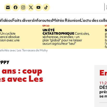
Vidéos
Faits divers
Inforoutes
Météo Réunion
L’actu des coll
09:53
0
LA
UN ÉTÉ
Un cycliste
CATASTROPHIQUE
Canicules,
p
gence absolue
sécheresse, incendies - un
R
ision avec une
plan "global" pour ne laisser
b
aucun agriculteur "seul"
l
f
estivités avec Les Terrasses de Mahy
oppy
 ans : coup
En
és avec Les
11:2
DÉS
prés
se m