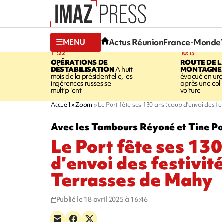
Actus Réunion
France-Monde
MENU
11:22
10:13
OPÉRATIONS DE
ROUTE DE 
DÉSTABILISATION
A huit
MONTAGNE
mois de la présidentielle, les
évacué en ur
ingérences russes se
après une coll
multiplient
voiture
Accueil
Zoom
Le Port fête ses 130 ans : coup d’envoi des f
Avec les Tambours Réyoné et Tine P
Le Port fête ses 130
d’envoi des festivit
Terrasses de Mahy
Publié le 18 avril 2025 à 16:46