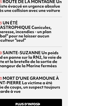
ROUTE DE LA MONTAGNE
Un
3
liste évacué en urgence absolue
s une collision avec une voiture
UN ÉTÉ
3
TASTROPHIQUE
Canicules,
heresse, incendies - un plan
bal" pour ne laisser aucun
culteur "seul"
SAINTE-SUZANNE
Un poids
0
d en panne sur la RN2, la voie de
te et la bretelle de la sortie de
changeur de la Marine fermées
MORT D'UNE GRAMOUNE À
3
NT-PIERRE
La victime a été
ée de coups, un suspect toujours
garde à vue
PLUS D’INFOS