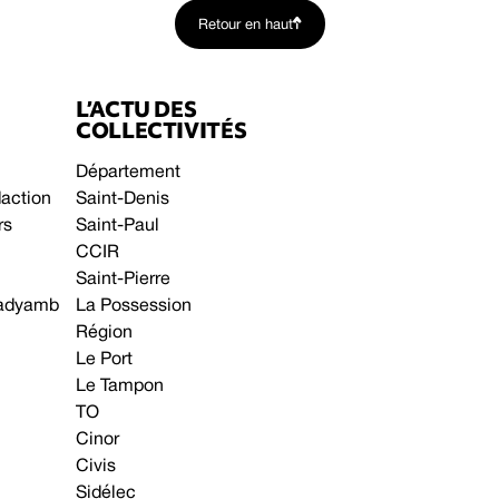
Retour en haut
L’ACTU DES
COLLECTIVITÉS
Département
daction
Saint-Denis
rs
Saint-Paul
CCIR
Saint-Pierre
 gadyamb
La Possession
Région
Le Port
Le Tampon
TO
Cinor
Civis
Sidélec