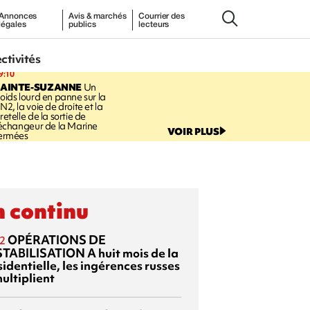
Annonces
Avis & marchés
Courrier des
légales
publics
lecteurs
ectivités
9:10
SAINTE-SUZANNE
Un
oids lourd en panne sur la
N2, la voie de droite et la
retelle de la sortie de
’échangeur de la Marine
VOIR PLUS
ermées
 continu
OPÉRATIONS DE
2
TABILISATION
A huit mois de la
identielle, les ingérences russes
ultiplient