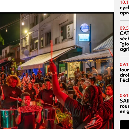
10:1
cyc
aprè
09:5
CA
séc
"glo
agri
09:1
lour
droi
l’é
08:1
SAI
rou
en 