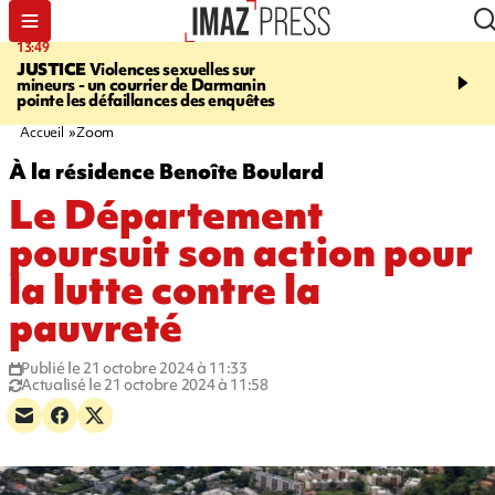
13:49
17:59
JUSTICE
Violences sexuelles sur
INFOROUTE
Marathon 
mineurs - un courrier de Darmanin
Corniche - la route du L
pointe les défaillances des enquêtes
ce dimanche matin dans 
Nord-Ouest
Accueil
Zoom
À la résidence Benoîte Boulard
Le Département
poursuit son action pour
la lutte contre la
pauvreté
Publié le 21 octobre 2024 à 11:33
Actualisé le 21 octobre 2024 à 11:58