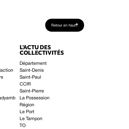
Retour en haut
L’ACTU DES
COLLECTIVITÉS
Département
daction
Saint-Denis
rs
Saint-Paul
CCIR
Saint-Pierre
 gadyamb
La Possession
Région
Le Port
Le Tampon
TO