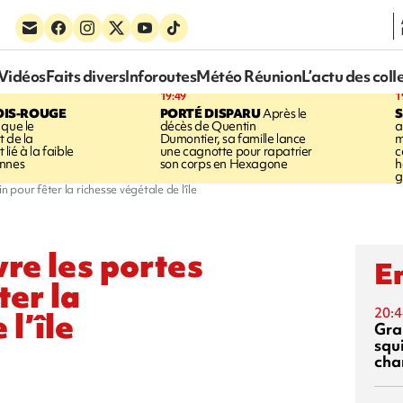
Vidéos
Faits divers
Inforoutes
Météo Réunion
L’actu des coll
19:49
1
OIS-ROUGE
PORTÉ DISPARU
Après le
S
 que le
décès de Quentin
a
t de la
Dumontier, sa famille lance
m
ié à la faible
une cagnotte pour rapatrier
c
annes
son corps en Hexagone
h
g
pour fêter la richesse végétale de l’île
re les portes
En
ter la
20:4
l’île
Gra
squ
cha