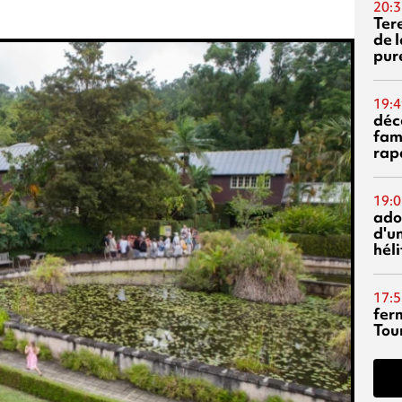
20:3
Ter
de l
pur
19:4
déc
fam
rap
19:0
ado
d'un
hél
17:5
fer
Tour