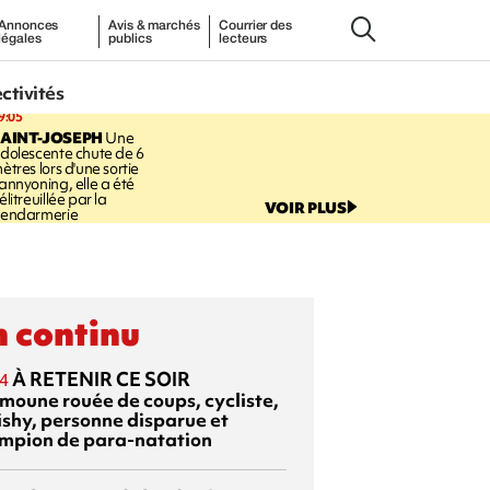
Annonces
Avis & marchés
Courrier des
légales
publics
lecteurs
ectivités
9:05
AINT-JOSEPH
Une
dolescente chute de 6
ètres lors d'une sortie
annyoning, elle a été
élitreuillée par la
VOIR PLUS
endarmerie
 continu
À RETENIR CE SOIR
4
moune rouée de coups, cycliste,
ishy, personne disparue et
mpion de para-natation