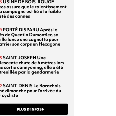
USINE DE BOIS-ROUGE
5
eos assure que le ralentissement
a campagne est lié à la faible
eté des cannes
PORTÉ DISPARU
Après le
9
ès de Quentin Dumontier, sa
ille lance une cagnotte pour
atrier son corps en Hexagone
SAINT-JOSEPH
Une
5
lescente chute de 6 mètres lors
e sortie cannyoning, elle a été
itreuillée par la gendarmerie
SAINT-DENIS
Le Barachois
2
mé dimanche pour l'arrivée du
 cycliste
PLUS D’INFOS