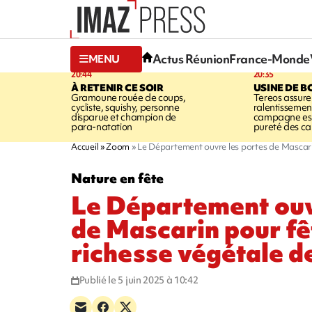
Actus Réunion
France-Monde
MENU
20:44
20:35
À RETENIR CE SOIR
USINE DE B
Gramoune rouée de coups,
Tereos assure
cycliste, squishy, personne
ralentissemen
disparue et champion de
campagne est l
para-natation
pureté des c
Accueil
Zoom
Le Département ouvre les portes de Mascarin 
Nature en fête
Le Département ouv
de Mascarin pour fê
richesse végétale de 
Publié le 5 juin 2025 à 10:42