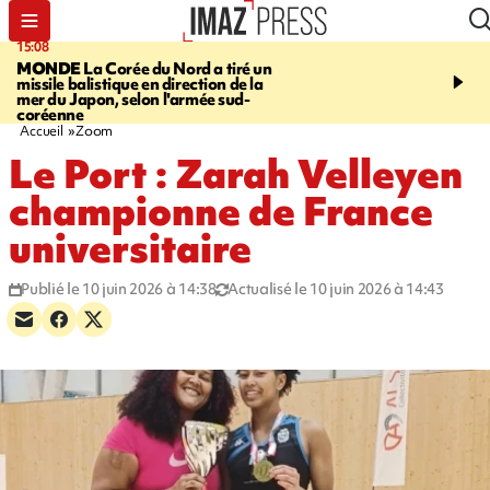
15:08
17:24
MONDE
La Corée du Nord a tiré un
SAINT-PAUL
Le Cap L
missile balistique en direction de la
est rouvert à la circulat
mer du Japon, selon l'armée sud-
coréenne
Accueil
Zoom
Le Port : Zarah Velleyen
championne de France
universitaire
Publié le 10 juin 2026 à 14:38
Actualisé le 10 juin 2026 à 14:43