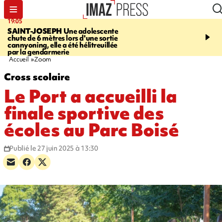
19:05
20:44
SAINT-JOSEPH
Une adolescente
À RETENIR CE SOIR
G
chute de 6 mètres lors d'une sortie
rouée de coups, cycliste,
cannyoning, elle a été hélitreuillée
personne disparue et c
par la gendarmerie
para-natation
Accueil
Zoom
Cross scolaire
Le Port a accueilli la
finale sportive des
écoles au Parc Boisé
Publié le 27 juin 2025 à 13:30