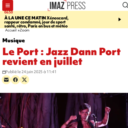
06:50
08:53
À LA UNE CE MATIN
Xénoscard,
SAINT-PAUL
Jour de S
rappeur condamné, jour de sport
2026 - bouger, s’informe
santé, rétro, Paris en bus et météo
soin de sa santé
Accueil
Zoom
Musique
Le Port : Jazz Dann Port
revient en juillet
Publié le 24 juin 2025 à 11:41