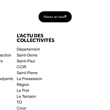
Retour en haut
L’ACTU DES
COLLECTIVITÉS
Département
daction
Saint-Denis
rs
Saint-Paul
CCIR
Saint-Pierre
 gadyamb
La Possession
Région
Le Port
Le Tampon
TO
Cinor