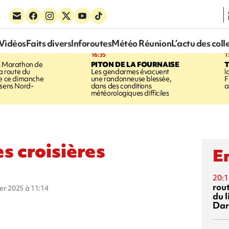
Vidéos
Faits divers
Inforoutes
Météo Réunion
L’actu des coll
16:35
1
E
Marathon de
PITON DE LA FOURNAISE
la route du
Les gendarmes évacuent
l
ée ce dimanche
une randonneuse blessée,
F
 sens Nord-
dans des conditions
a
météorologiques difficiles
es croisières
En
20:1
rout
ier 2025 à 11:14
du l
Dar