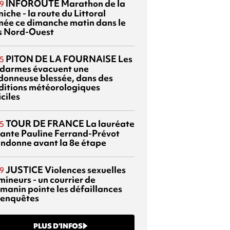
INFOROUTE
Marathon de la
9
iche - la route du Littoral
mée ce dimanche matin dans le
s Nord-Ouest
PITON DE LA FOURNAISE
Les
5
darmes évacuent une
donneuse blessée, dans des
ditions météorologiques
iciles
TOUR DE FRANCE
La lauréate
5
tante Pauline Ferrand-Prévot
ndonne avant la 8e étape
JUSTICE
Violences sexuelles
9
mineurs - un courrier de
manin pointe les défaillances
 enquêtes
PLUS D’INFOS