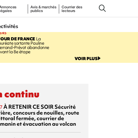
Annonces
Avis & marchés
Courrier des
légales
publics
lecteurs
ectivités
5:45
TOUR DE FRANCE
La
auréate sortante Pauline
errand-Prévot abandonne
vant la 8e étape
VOIR PLUS
 continu
À RETENIR CE SOIR
Sécurité
7
ière, concours de nouilles, route
ittoral fermée, courrier de
manin et évacuation au volcan