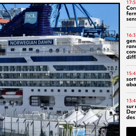
17:5
Corn
fer
sen
16:3
gen
ran
con
diff
15:4
sor
aba
13:4
sur 
Dar
des