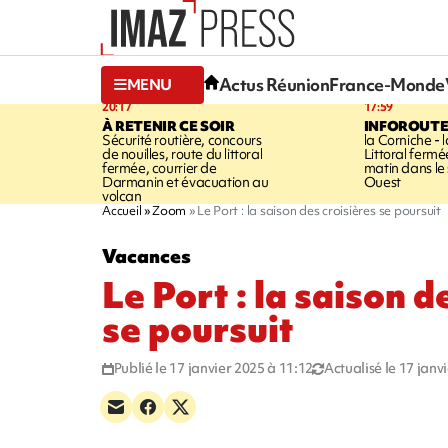
Actus Réunion
France-Monde
MENU
20:17
17:59
À RETENIR CE SOIR
INFOROUT
Sécurité routière, concours
la Corniche - 
de nouilles, route du littoral
Littoral ferm
fermée, courrier de
matin dans le
Darmanin et évacuation au
Ouest
volcan
Accueil
Zoom
Le Port : la saison des croisières se poursuit
Vacances
Le Port : la saison d
se poursuit
Publié le 17 janvier 2025 à 11:12
Actualisé le 17 janv