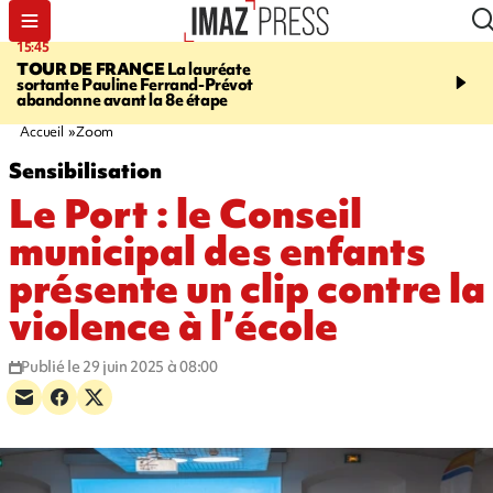
15:45
20:17
TOUR DE FRANCE
La lauréate
À RETENIR CE SOIR
Sé
sortante Pauline Ferrand-Prévot
routière, concours de nou
abandonne avant la 8e étape
du littoral fermée, courr
Darmanin et évacuation
Accueil
Zoom
Sensibilisation
Le Port : le Conseil
municipal des enfants
présente un clip contre la
violence à l’école
Publié le 29 juin 2025 à 08:00