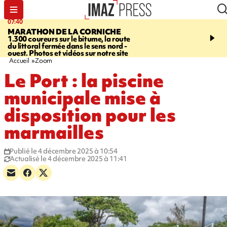
07:40
10:33
MARATHON DE LA CORNICHE
ASSOCIATIONS
Protec
1.300 coureurs sur le bitume, la route
l’enfance - une nouvelle
du littoral fermée dans le sens nord -
Stop VIF organisée à La
ouest. Photos et vidéos sur notre site
Accueil
Zoom
Le Port : la piscine
municipale mise à
disposition pour les
marmailles
Publié le 4 décembre 2025 à 10:54
Actualisé le 4 décembre 2025 à 11:41