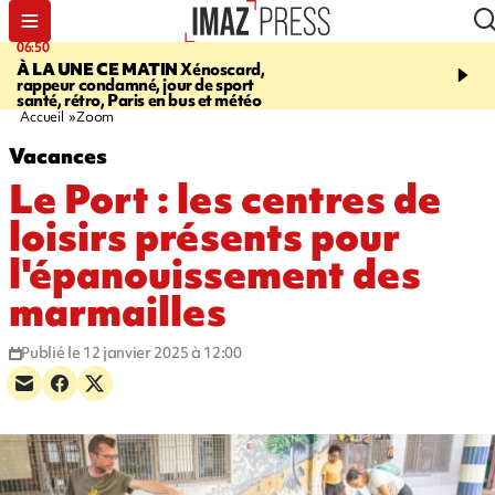
06:50
08:53
À LA UNE CE MATIN
Xénoscard,
SAINT-PAUL
Jour de S
rappeur condamné, jour de sport
2026 - bouger, s’informe
santé, rétro, Paris en bus et météo
soin de sa santé
Accueil
Zoom
Vacances
Le Port : les centres de
loisirs présents pour
l'épanouissement des
marmailles
Publié le 12 janvier 2025 à 12:00