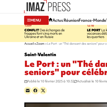
Actus Réunion
France-Monde
MENU
13:09
12:10
CONFLIT
Des échanges de
LE PORT
La 
frappes font cinq morts en
vacances dé
Ukraine et en Russie
les quartiers
Accueil
Zoom
Le Port : un "Thé dansant des seniors" pour c
Saint-Valentin
Le Port : un "Thé d
seniors" pour céléb
Publié le 10 février 2025 à 10:32
Actualisé le 10 févr