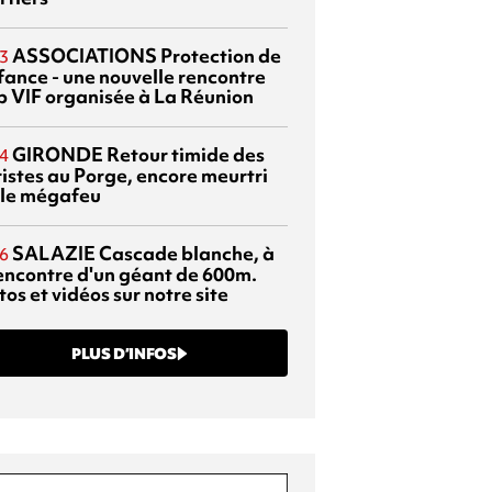
ASSOCIATIONS
Protection de
3
nfance - une nouvelle rencontre
p VIF organisée à La Réunion
GIRONDE
Retour timide des
4
ristes au Porge, encore meurtri
 le mégafeu
SALAZIE
Cascade blanche, à
6
rencontre d'un géant de 600m.
os et vidéos sur notre site
PLUS D’INFOS