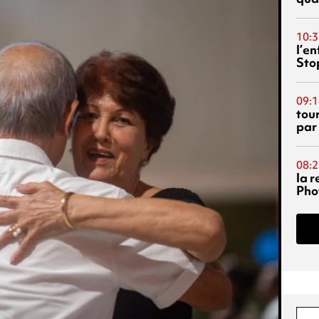
10:3
l’e
Sto
09:1
tou
par
08:2
la 
Phot