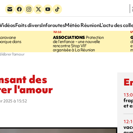
Vidéos
Faits divers
Inforoutes
Météo Réunion
L’actu des coll
10:33
0
karavane
ASSOCIATIONS
Protection
barque dans
de l’enfance - une nouvelle
d
rencontre Stop VIF
e
organisée à La Réunion
m
élébrer l'amour
ansant des
En
rer l'amour
13:0
fra
ier 2025 à 15:52
et e
12:1
vac
qua