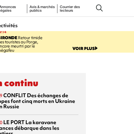
Annonces
Avis & marchés
Courrier des
légales
publics
lecteurs
ectivités
9:14
GIRONDE
Retour timide
es touristes au Porge,
ncore meurtri par le
VOIR PLUS
égafeu
 continu
CONFLIT
Des échanges de
9
ppes font cinq morts en Ukraine
n Russie
LE PORT
La karavane
0
ances débarque dans les
rtiers