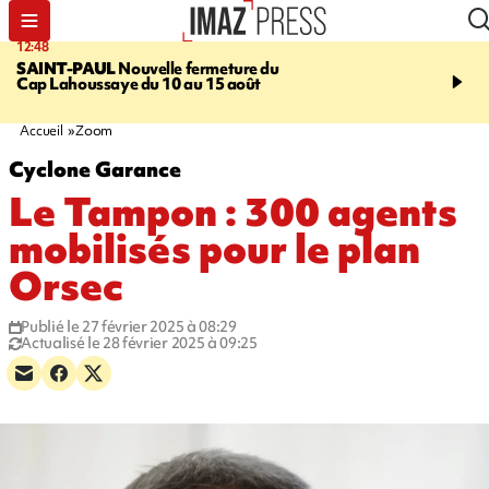
12:48
14:23
SAINT-PAUL
Nouvelle fermeture du
AFRIQUE DU SUD
Aprè
Cap Lahoussaye du 10 au 15 août
massif de migrants, la p
main-d'œuvre dans la na
ciel
Accueil
Zoom
Cyclone Garance
Le Tampon : 300 agents
mobilisés pour le plan
Orsec
Publié le 27 février 2025 à 08:29
Actualisé le 28 février 2025 à 09:25