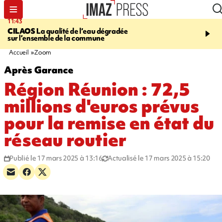
11:43
12:20
CILAOS
La qualité de l’eau dégradée
THAÏLANDE
Un adoles
sur l’ensemble de la commune
grands-parents puis six
dans son lycée
Accueil
Zoom
Après Garance
Région Réunion : 72,5
millions d'euros prévus
pour la remise en état du
réseau routier
Publié le 17 mars 2025 à 13:16
Actualisé le 17 mars 2025 à 15:20