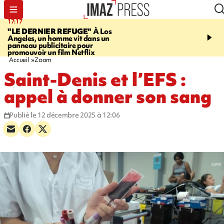
17:17
06:50
"LE DERNIER REFUGE"
À Los
À LA UNE CE MATIN
X
Angeles, un homme vit dans un
rappeur condamné, jour
panneau publicitaire pour
santé, rétro, Paris en bu
promouvoir un film Netflix
Accueil
Zoom
Saint-Denis et l’EFS :
appel à donner son sang
Publié le 12 décembre 2025 à 12:06