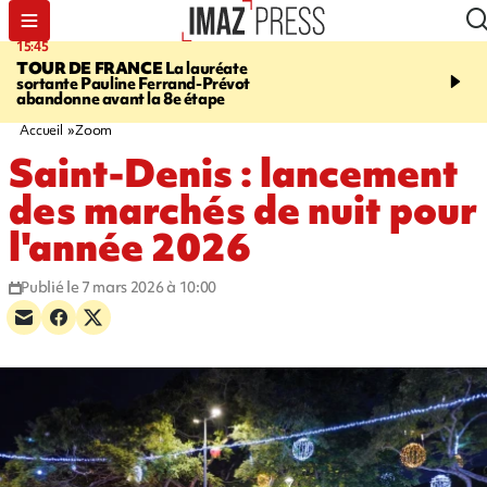
15:45
20:17
TOUR DE FRANCE
La lauréate
À RETENIR CE SOIR
Sé
sortante Pauline Ferrand-Prévot
routière, concours de nou
abandonne avant la 8e étape
du littoral fermée, courr
Darmanin et évacuation
Accueil
Zoom
Saint-Denis : lancement
des marchés de nuit pour
l'année 2026
Publié le 7 mars 2026 à 10:00