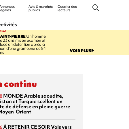
Annonces
Avis & marchés
Courrier des
légales
publics
lecteurs
ectivités
6:32
AINT-PIERRE
Un homme
e 23 ans mis en examen et
lacé en détention après la
ort d'une gramoune de 84
VOIR PLUS
ns
 continu
MONDE
Arabie saoudite,
8
istan et Turquie scellent un
te de défense en pleine guerre
Moyen-Orient
À RETENIR CE SOIR
Vols vers
6