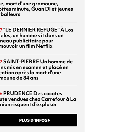
sie, mort d'une gramoune,
ottes minute, Guan Di et jeunes
tballeurs
"LE DERNIER REFUGE"
À Los
7
eles, un homme vit dans un
neau publicitaire pour
mouvoir un film Netflix
SAINT-PIERRE
Un homme de
2
ans mis en examen et placé en
ention après la mort d'une
moune de 84 ans
PRUDENCE
Des cocotes
6
ute vendues chez Carrefour à La
nion risquent d'exploser
PLUS D’INFOS