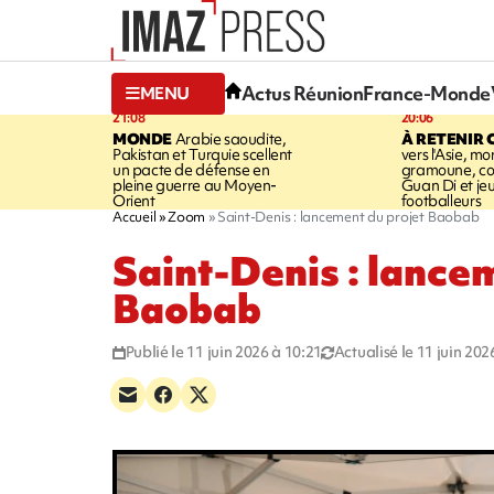
Actus Réunion
France-Monde
MENU
21:08
20:06
MONDE
Arabie saoudite,
À RETENIR 
Pakistan et Turquie scellent
vers l'Asie, mo
un pacte de défense en
gramoune, co
pleine guerre au Moyen-
Guan Di et je
Orient
footballeurs
Accueil
Zoom
Saint-Denis : lancement du projet Baobab
Saint-Denis : lance
Baobab
Publié le 11 juin 2026 à 10:21
Actualisé le 11 juin 202