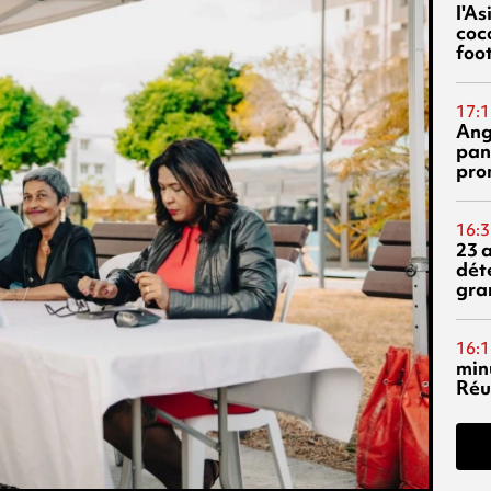
l'A
coc
foo
17:1
Ang
pan
pro
16:3
23 
dét
gra
16:1
min
Réu