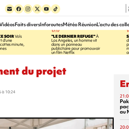
Vidéos
Faits divers
Inforoutes
Météo Réunion
L’actu des coll
17:17
1
CE SOIR
Vols
"LE DERNIER REFUGE"
À
S
rt d'une
Los Angeles, un homme vit
d
cottes minute,
dans un panneau
p
unes
publicitaire pour promouvoir
m
un film Netflix
a
ment du projet
En
6 à 10:24
21:0
Pak
pac
au 
20:0