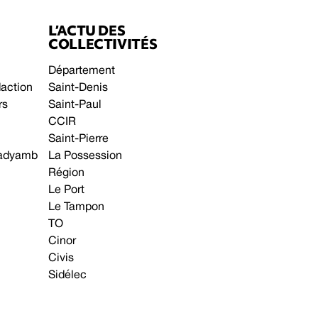
L’ACTU DES
COLLECTIVITÉS
Département
daction
Saint-Denis
rs
Saint-Paul
CCIR
Saint-Pierre
 gadyamb
La Possession
Région
Le Port
Le Tampon
TO
Cinor
Civis
Sidélec