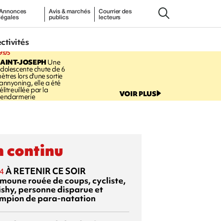
Annonces
Avis & marchés
Courrier des
légales
publics
lecteurs
ectivités
9:05
AINT-JOSEPH
Une
dolescente chute de 6
ètres lors d'une sortie
annyoning, elle a été
élitreuillée par la
VOIR PLUS
endarmerie
 continu
À RETENIR CE SOIR
4
moune rouée de coups, cycliste,
ishy, personne disparue et
mpion de para-natation