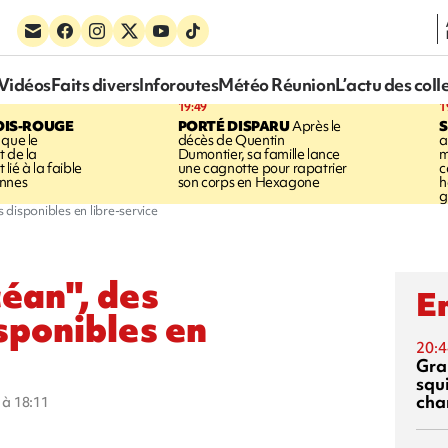
Vidéos
Faits divers
Inforoutes
Météo Réunion
L’actu des coll
19:49
1
OIS-ROUGE
PORTÉ DISPARU
Après le
S
 que le
décès de Quentin
a
t de la
Dumontier, sa famille lance
m
ié à la faible
une cagnotte pour rapatrier
c
annes
son corps en Hexagone
h
g
s disponibles en libre-service
céan", des
En
sponibles en
20:4
Gra
squ
cha
5 à 18:11