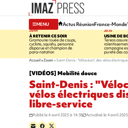
Actus Réunion
France-Monde
MENU
20:44
20:35
À RETENIR CE SOIR
USINE DE B
Gramoune rouée de coups,
Tereos assure
cycliste, squishy, personne
ralentissemen
disparue et champion de
campagne est l
para-natation
pureté des c
Accueil
Zoom
Saint-Denis : "Vélocéan", des vélos électrique
[VIDÉOS] Mobilité douce
Saint-Denis : "Vélo
vélos électriques di
libre-service
Publié le 4 avril 2025 à 14:38
Actualisé le 4 avril 202