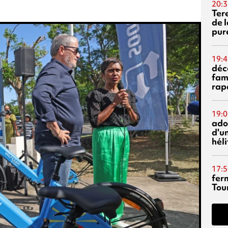
20:3
Ter
de l
pur
19:4
déc
fam
rap
19:0
ado
d'un
hél
17:5
fer
Tour