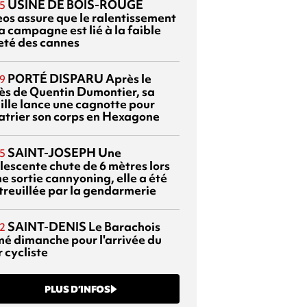
USINE DE BOIS-ROUGE
5
eos assure que le ralentissement
a campagne est lié à la faible
eté des cannes
PORTÉ DISPARU
Après le
9
ès de Quentin Dumontier, sa
ille lance une cagnotte pour
atrier son corps en Hexagone
SAINT-JOSEPH
Une
5
lescente chute de 6 mètres lors
e sortie cannyoning, elle a été
itreuillée par la gendarmerie
SAINT-DENIS
Le Barachois
2
mé dimanche pour l'arrivée du
 cycliste
PLUS D’INFOS