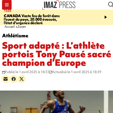
15:03
19:21
CANADA
Vaste feu de forêt dans
CONTRÔLES ROUTIE
l'ouest du pays, 20.000 évacués,
end, 109 infractions rele
l'état d'urgence déclaré
police
Accueil
Zoom
Athlétisme
Sport adapté : L’athlète
portois Tony Pausé sacré
champion d’Europe
Publié le 1 avril 2025 à 18:37
Actualisé le 1 avril 2025 à 18:39