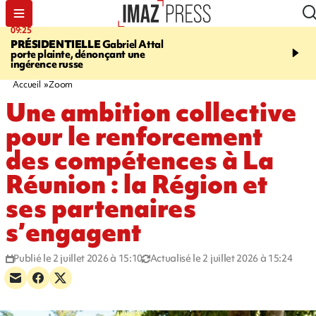
09:25
11:43
PRÉSIDENTIELLE
Gabriel Attal
INFOROUTE
À Saint-D
porte plainte, dénonçant une
accident après le virage 
ingérence russe
Jamaïque provoque 9 
d'embouteillages
Accueil
Zoom
Une ambition collective
pour le renforcement
des compétences à La
Réunion : la Région et
ses partenaires
s’engagent
Publié le 2 juillet 2026 à 15:10
Actualisé le 2 juillet 2026 à 15:24