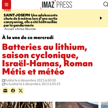
19:05
20:44
SAINT-JOSEPH
Une adolescente
À RETENIR CE SOIR
G
chute de 6 mètres lors d'une sortie
rouée de coups, cycliste,
cannyoning, elle a été hélitreuillée
personne disparue et c
par la gendarmerie
para-natation
Accueil
Actus Réunion
À la une de ce mercredi
Batteries au lithium,
saison cyclonique,
Israël-Hamas, Roman
Métis et météo
Publié le 6 décembre 2023 à 00:30
Actualisé le 6 décembre 2023 à 05:33