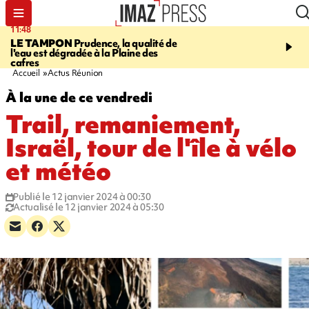
11:48
12:48
LE TAMPON
Prudence, la qualité de
SAINT-PAUL
Nouvelle 
l'eau est dégradée à la Plaine des
Cap Lahoussaye du 10 a
cafres
Accueil
Actus Réunion
À la une de ce vendredi
Trail, remaniement,
Israël, tour de l'île à vélo
et météo
Publié le 12 janvier 2024 à 00:30
Actualisé le 12 janvier 2024 à 05:30