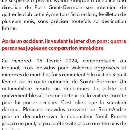
Le suspense a pris fin: Kylian Mbappé a annoncé à la
direction du Paris Saint-Germain son intention de
quitter le club cet été, mettant fin à un long feuilleton de
plusieurs mois, sans préciser toutefois sa destination
future.
Après un accident, ils veulent le jeter d'un pont : quatre
personnes jugées en comparution immédiate
Ce vendredi 16 février 2024, comparaissent au
tribunal, trois individus pour violences aggravées et
menaces de mort. Les faits remontent à la nuit du 3 au 4
février sur la route nationale de Sainte-Suzanne. Un
automobiliste heurte un deux-roues. Le pilote est
grièvement blessé. Le conducteur de la voiture s'arrête
pour lui porter secours. C'est alors que la situation
dérape. Plusieurs individus arrivent de Saint-André
pour en découdre avec le conducteur fautif. Poussé
jusqu'à un pont, le pire a été évité grâce aux témoins de