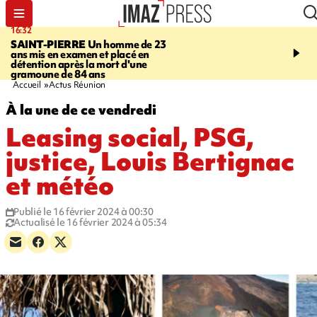
16:32
21:08
SAINT-PIERRE
Un homme de 23
MONDE
Arabie saoudit
ans mis en examen et placé en
et Turquie scellent un p
détention après la mort d'une
défense en pleine guerr
gramoune de 84 ans
Orient
Accueil
Actus Réunion
À la une de ce vendredi
Leasing social, PSG,
justice, Louis Bertignac
et météo
Publié le 16 février 2024 à 00:30
Actualisé le 16 février 2024 à 05:34