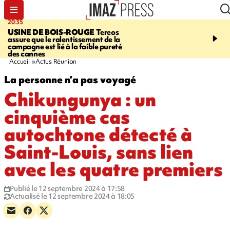
20:35
05:30
USINE DE BOIS-ROUGE
Tereos
SAINT-DENIS
Réouvert
assure que le ralentissement de la
téléphérique Papang à p
campagne est lié à la faible pureté
heures ce vendredi
des cannes
Accueil
Actus Réunion
La personne n’a pas voyagé
Chikungunya : un
cinquième cas
autochtone détecté à
Saint-Louis, sans lien
avec les quatre premiers
Publié le 12 septembre 2024 à 17:58
Actualisé le 12 septembre 2024 à 18:05