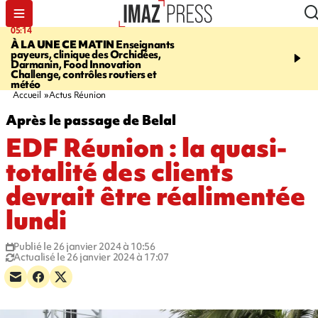
05:14
07:08
À LA UNE CE MATIN
Enseignants
LE PORT
L'incendie à la
payeurs, clinique des Orchidées,
Orchidées pourrait avoi
Darmanin, Food Innovation
conséquences pour les p
Challenge, contrôles routiers et
Réunion
météo
Accueil
Actus Réunion
Après le passage de Belal
EDF Réunion : la quasi-
totalité des clients
devrait être réalimentée
lundi
Publié le 26 janvier 2024 à 10:56
Actualisé le 26 janvier 2024 à 17:07