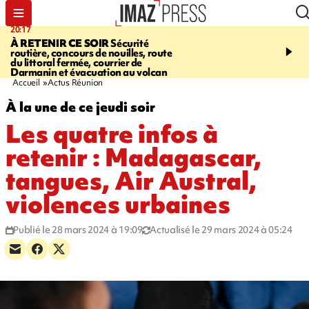
20:17
08:26
À RETENIR CE SOIR
Sécurité
SALAZIE
Cascade blanc
routière, concours de nouilles, route
rencontre d'un géant d
du littoral fermée, courrier de
Photos et vidéos sur notr
Darmanin et évacuation au volcan
Accueil
Actus Réunion
À la une de ce jeudi soir
Les quatre infos à
retenir : Madagascar,
tangues, Air Austral,
violences urbaines
Publié le 28 mars 2024 à 19:09
Actualisé le 29 mars 2024 à 05:24