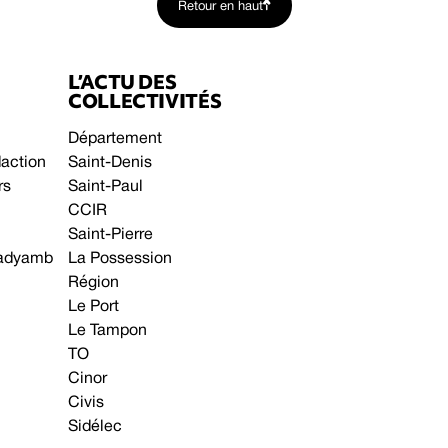
Retour en haut
L’ACTU DES
COLLECTIVITÉS
Département
daction
Saint-Denis
rs
Saint-Paul
CCIR
Saint-Pierre
 gadyamb
La Possession
Région
Le Port
Le Tampon
TO
Cinor
Civis
Sidélec