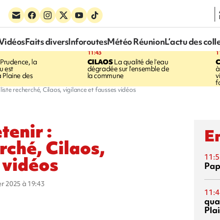
Vidéos
Faits divers
Inforoutes
Météo Réunion
L’actu des coll
11:43
1
Prudence, la
CILAOS
La qualité de l’eau
u est
dégradée sur l’ensemble de
à
 Plaine des
la commune
v
f
liste recherché, Cilaos, vigilance et fausses vidéos
tenir :
En
rché, Cilaos,
11:5
 vidéos
Pap
ier 2025 à 19:43
11:4
qual
Pla