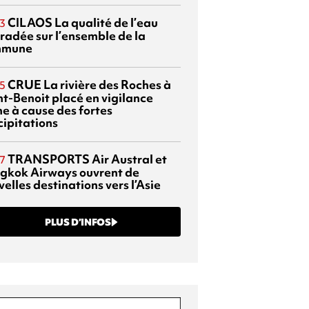
CILAOS
La qualité de l’eau
3
radée sur l’ensemble de la
mmune
CRUE
La rivière des Roches à
5
nt-Benoit placé en vigilance
ne à cause des fortes
cipitations
TRANSPORTS
Air Austral et
7
gkok Airways ouvrent de
elles destinations vers l’Asie
PLUS D’INFOS