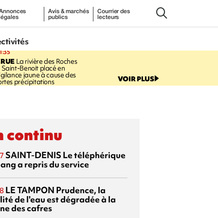
Annonces
Avis & marchés
Courrier des
légales
publics
lecteurs
ectivités
1:35
CRUE
La rivière des Roches
 Saint-Benoit placé en
igilance jaune à cause des
VOIR PLUS
ortes précipitations
 continu
SAINT-DENIS
Le téléphérique
7
ang a repris du service
LE TAMPON
Prudence, la
8
ité de l'eau est dégradée à la
ine des cafres