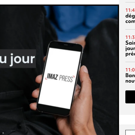
11:4
dég
co
11:3
Sai
jau
pré
11:0
Ban
nouv