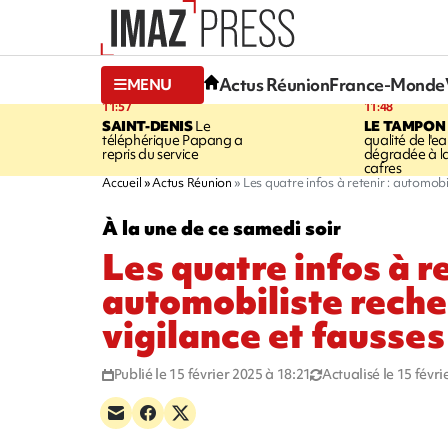
Actus Réunion
France-Monde
MENU
11:57
11:48
SAINT-DENIS
Le
LE TAMPON
téléphérique Papang a
qualité de l'ea
repris du service
dégradée à la
cafres
Accueil
Actus Réunion
Les quatre infos à retenir : automobi
À la une de ce samedi soir
Les quatre infos à re
automobiliste reche
vigilance et fausses
Publié le 15 février 2025 à 18:21
Actualisé le 15 févr