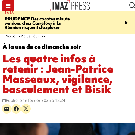
16:16
20:06
PRUDENCE
Des cocotes minute
À RETENIR CE SOIR
Vo
vendues chez Carrefour à La
l'Asie, mort d'une gram
Réunion risquent d'exploser
cocottes minute, Guan D
footballeurs
Accueil
Actus Réunion
À la une de ce dimanche soir
Les quatre infos à
retenir : Jean-Patrice
Masseaux, vigilance,
basculement et Bisik
Publié le 16 février 2025 à 18:24