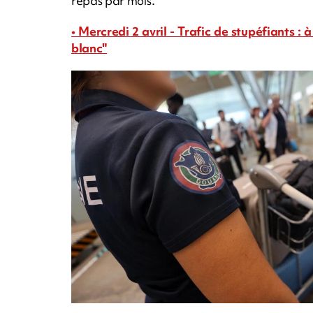
repas par mois.
• Mercredi 2 avril - Trafic de stupéfiants : 
blanc"