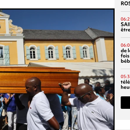
RO
06:2
SAI
êtr
06:0
de 
fois
béb
05:3
tél
heu