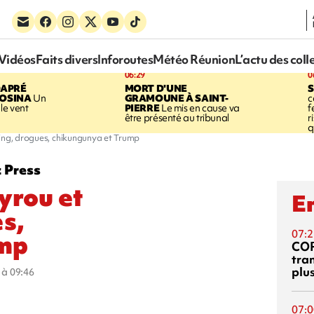
Vidéos
Faits divers
Inforoutes
Météo Réunion
L’actu des coll
06:29
0
DAPRÉ
MORT D'UNE
OSINA
Un
GRAMOUNE À SAINT-
c
le vent
PIERRE
Le mis en cause va
f
être présenté au tribunal
r
q
ing, drogues, chikungunya et Trump
z Press
yrou et
En
s,
07:2
ump
CO
tra
plu
5 à 09:46
07:0