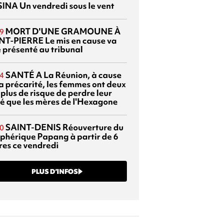
SINA
Un vendredi sous le vent
MORT D'UNE GRAMOUNE À
9
NT-PIERRE
Le mis en cause va
e présenté au tribunal
SANTÉ
A La Réunion, à cause
4
la précarité, les femmes ont deux
 plus de risque de perdre leur
é que les mères de l'Hexagone
SAINT-DENIS
Réouverture du
0
éphérique Papang à partir de 6
res ce vendredi
PLUS D’INFOS