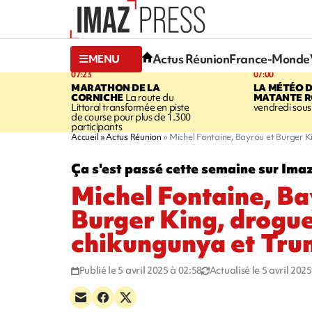
Actus Réunion
France-Monde
MENU
07:23
07:00
MARATHON DE LA
LA MÉTÉO 
CORNICHE
La route du
MATANTE R
Littoral transformée en piste
vendredi sous 
de course pour plus de 1.300
participants
Accueil
Actus Réunion
Michel Fontaine, Bayrou et Burger K
Ça s'est passé cette semaine sur Ima
Michel Fontaine, Ba
Burger King, drogue
chikungunya et Tr
Publié le 5 avril 2025 à 02:58
Actualisé le 5 avril 202