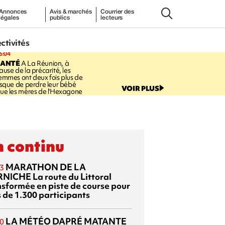
Annonces
Avis & marchés
Courrier des
légales
publics
lecteurs
ectivités
6:04
SANTÉ
A La Réunion, à
ause de la précarité, les
emmes ont deux fois plus de
isque de perdre leur bébé
VOIR PLUS
ue les mères de l'Hexagone
 continu
MARATHON DE LA
3
RNICHE
La route du Littoral
nsformée en piste de course pour
s de 1.300 participants
LA MÉTÉO DAPRÉ MATANTE
0