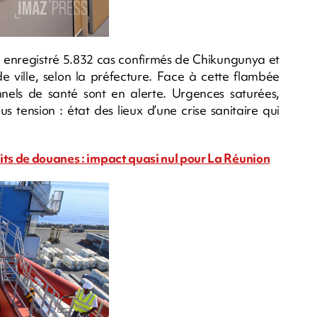
a enregistré 5.832 cas confirmés de Chikungunya et
e ville, selon la préfecture. Face à cette flambée
nnels de santé sont en alerte. Urgences saturées,
s tension : état des lieux d’une crise sanitaire qui
its de douanes : impact quasi nul pour La Réunion