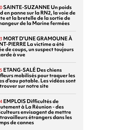
SAINTE-SUZANNE
Un poids
0
d en panne sur la RN2, la voie de
te et la bretelle de la sortie de
changeur de la Marine fermées
MORT D'UNE GRAMOUNE À
3
NT-PIERRE
La victime a été
ée de coups, un suspect toujours
garde à vue
ETANG-SALÉ
Des chiens
5
fleurs mobilisés pour traquer les
es d'eau potable. Les vidéos sont
trouver sur notre site
EMPLOIS
Difficultés de
4
rutement à La Réunion - des
iculteurs envisagent de mettre
travailleurs étrangers dans les
mps de cannes