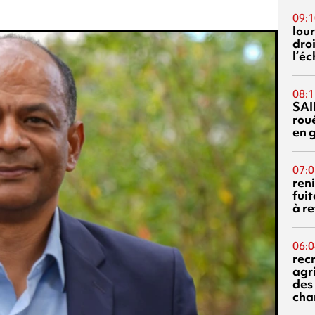
09:1
lour
droi
l’é
08:1
SAI
rou
en 
07:0
reni
fuit
à re
06:0
rec
agr
des 
cha