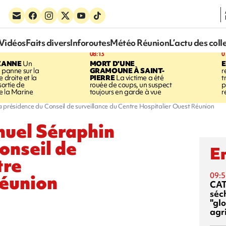
Vidéos
Faits divers
Inforoutes
Météo Réunion
L’actu des coll
08:13
0
ZANNE
Un
MORT D'UNE
 panne sur la
GRAMOUNE À SAINT-
r
 droite et la
PIERRE
La victime a été
t
sortie de
rouée de coups, un suspect
p
e la Marine
toujours en garde à vue
r
 présidence du Conseil de surveillance du Centre Hospitalier Ouest Réunion
uel Séraphin
onseil de
En
tre
Réunion
09:5
CA
séc
"glo
agri