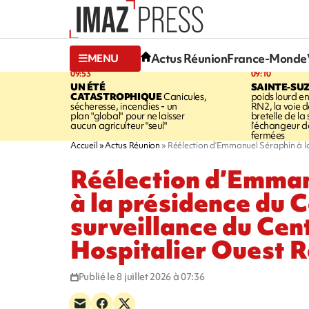
Actus Réunion
France-Monde
MENU
09:53
09:10
UN ÉTÉ
SAINTE-SU
CATASTROPHIQUE
Canicules,
poids lourd en
sécheresse, incendies - un
RN2, la voie de
plan "global" pour ne laisser
bretelle de la 
aucun agriculteur "seul"
l’échangeur d
fermées
Accueil
Actus Réunion
Réélection d’Emmanuel Séraphin à la
Réélection d’Emman
à la présidence du C
surveillance du Cen
Hospitalier Ouest 
Publié le 8 juillet 2026 à 07:36