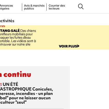
Annonces
Avis & marchés
Courrier des
légales
publics
lecteurs
ectivités
7:05
ETANG-SALÉ
Des chiens
enifleurs mobilisés pour
raquer les fuites d'eau
otable. Les vidéos sont à
etrouver sur notre site
VOIR PLUS
 continu
UN ÉTÉ
3
TASTROPHIQUE
Canicules,
heresse, incendies - un plan
bal" pour ne laisser aucun
culteur "seul"