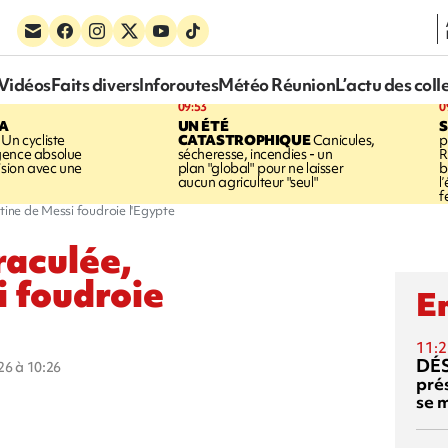
Vidéos
Faits divers
Inforoutes
Météo Réunion
L’actu des coll
09:53
0
LA
UN ÉTÉ
Un cycliste
CATASTROPHIQUE
Canicules,
p
gence absolue
sécheresse, incendies - un
R
ision avec une
plan "global" pour ne laisser
b
aucun agriculteur "seul"
l
f
ntine de Messi foudroie l'Egypte
raculée,
i foudroie
En
11:2
DÉS
026 à 10:26
prés
se m