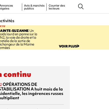
Annonces
Avis & marchés
Courrier des
légales
publics
lecteurs
ectivités
9:10
SAINTE-SUZANNE
Un
oids lourd en panne sur la
N2, la voie de droite et la
retelle de la sortie de
’échangeur de la Marine
VOIR PLUS
ermées
 continu
OPÉRATIONS DE
2
TABILISATION
A huit mois de la
identielle, les ingérences russes
ultiplient