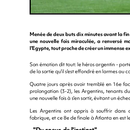
Menée de deux buts dix minutes avant la fin
une nouvelle fois miraculée, a renversé m
l'Egypte, tout proche de créer un immense ex
Son émotion dit tout: le héros argentin - port
de la sortie qu'il s'est effondré en larmes au co
Quatre jours après avoir tremblé en 16e fac
prolongation (3-2), les Argentins, tenants du
une nouvelle fois à s'en sortir, évitant un éche
Les Argentins ont appris à souffrir dans c
fabrique, et ce 8e de finale à Atlanta en est 
- "Du coeur, de l'instinct" -