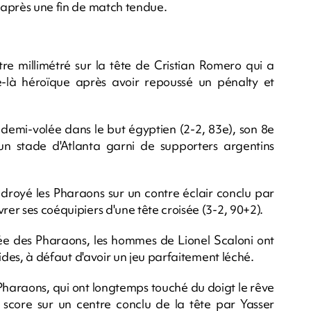
e après une fin de match tendue.
tre millimétré sur la tête de Cristian Romero qui a
-là héroïque après avoir repoussé un pénalty et
 demi-volée dans le but égyptien (2-2, 83e), son 8e
un stade d'Atlanta garni de supporters argentins
oudroyé les Pharaons sur un contre éclair conclu par
rer ses coéquipiers d'une tête croisée (3-2, 90+2).
e des Pharaons, les hommes de Lionel Scaloni ont
olides, à défaut d'avoir un jeu parfaitement léché.
Pharaons, qui ont longtemps touché du doigt le rêve
e score sur un centre conclu de la tête par Yasser