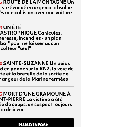
ROUTE DE LA MONTAGNE
Un
3
liste évacué en urgence absolue
s une collision avec une voiture
UN ÉTÉ
3
TASTROPHIQUE
Canicules,
heresse, incendies - un plan
bal" pour ne laisser aucun
culteur "seul"
SAINTE-SUZANNE
Un poids
0
d en panne sur la RN2, la voie de
te et la bretelle de la sortie de
changeur de la Marine fermées
MORT D'UNE GRAMOUNE À
3
NT-PIERRE
La victime a été
ée de coups, un suspect toujours
garde à vue
PLUS D’INFOS