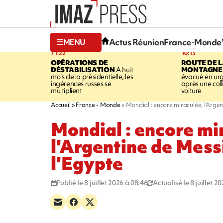
Actus Réunion
France-Monde
MENU
11:22
10:13
OPÉRATIONS DE
ROUTE DE 
DÉSTABILISATION
A huit
MONTAGNE
mois de la présidentielle, les
évacué en ur
ingérences russes se
après une coll
multiplient
voiture
Accueil
France - Monde
Mondial : encore miraculée, l'Arge
Mondial : encore mi
l'Argentine de Mess
l'Egypte
Publié le 8 juillet 2026 à 08:46
Actualisé le 8 juillet 2