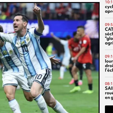
10:1
cyc
aprè
09:5
CA
séc
"glo
agri
09:1
lour
droi
l’é
08:1
SAI
rou
en 