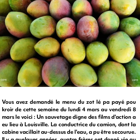
Vous avez demandé le menu du zot lé pa payé pou
kroir de cette semaine du lundi 4 mars au vendredi 8
mars le voici : Un sauvetage digne des films d'action a
eu lieu à Louisville. La conductrice du camion, dont la
cabine vacillait au-dessus de l'eau, a pu être secourue.
Il y a quelques années, quatre frères ont donné vie au