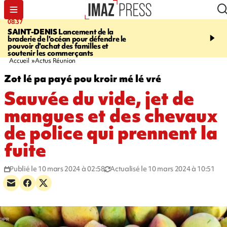
08:37
07:58
SAINT-DENIS
Lancement de la
SAINT-DENIS
La réouv
braderie de l'océan pour défendre le
téléphérique Papang fi
pouvoir d'achat des familles et
annulée à cause d'un p
soutenir les commerçants
technique
Accueil
Actus Réunion
Zot lé pa payé pou kroir mé lé vré
Sauvée du vide, jet de
mangues et des chevaux
de police qui prennent la
fuite
Publié le 10 mars 2024 à 02:58
Actualisé le 10 mars 2024 à 10:51