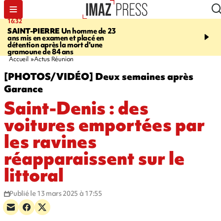
16:32
21:08
SAINT-PIERRE
Un homme de 23
MONDE
Arabie saoudit
ans mis en examen et placé en
et Turquie scellent un p
détention après la mort d'une
défense en pleine guerr
gramoune de 84 ans
Orient
Accueil
Actus Réunion
[PHOTOS/VIDÉO] Deux semaines après
Garance
Saint-Denis : des
voitures emportées par
les ravines
réapparaissent sur le
littoral
Publié le 13 mars 2025 à 17:55