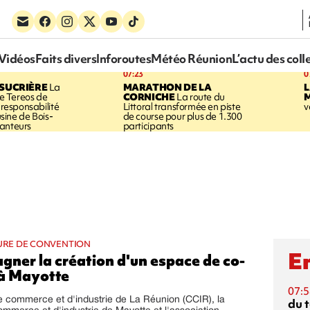
Vidéos
Faits divers
Inforoutes
Météo Réunion
L’actu des coll
07:23
0
SUCRIÈRE
La
MARATHON DE LA
 Tereos de
CORNICHE
La route du
a responsabilité
Littoral transformée en piste
v
'usine de Bois-
de course pour plus de 1.300
anteurs
participants
TURE DE CONVENTION
En
ner la création d'un espace de co-
à Mayotte
07:5
 commerce et d'industrie de La Réunion (CCIR), la
du 