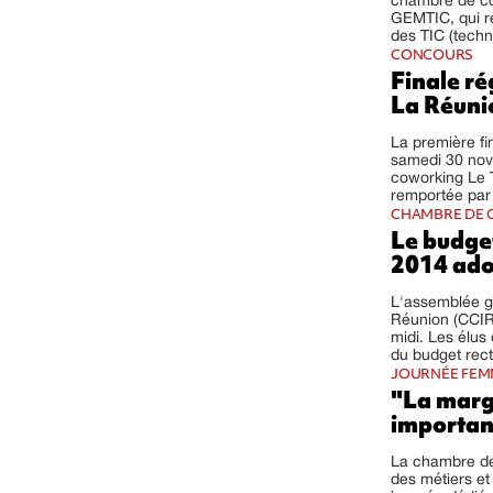
chambre de com
GEMTIC, qui r
des TIC (techno
CONCOURS
Finale r
La Réuni
La première fi
samedi 30 nov
coworking Le T
remportée par 
CHAMBRE DE C
Le budget
2014 ado
L'assemblée g
Réunion (CCIR
midi. Les élu
du budget recti
JOURNÉE FEMM
"La marg
importan
La chambre de
des métiers et