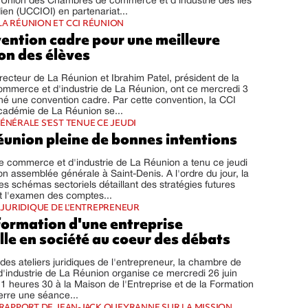
l'Union des Chambres de commerce et d'industrie des îles
ien (UCCIOI) en partenariat...
LA RÉUNION ET CCI RÉUNION
ention cadre pour une meilleure
on des élèves
, recteur de La Réunion et Ibrahim Patel, président de la
mmerce et d'industrie de La Réunion, ont ce mercredi 3
igné une convention cadre. Par cette convention, la CCI
cadémie de La Réunion se...
ÉNÉRALE S'EST TENUE CE JEUDI
éunion pleine de bonnes intentions
 commerce et d'industrie de La Réunion a tenu ce jeudi
on assemblée générale à Saint-Denis. A l'ordre du jour, la
es schémas sectoriels détaillant des stratégies futures
et l'examen des comptes...
R JURIDIQUE DE L'ENTREPRENEUR
formation d'une entreprise
lle en société au coeur des débats
des ateliers juridiques de l'entrepreneur, la chambre de
industrie de La Réunion organise ce mercredi 26 juin
1 heures 30 à la Maison de l'Entreprise et de la Formation
erre une séance...
- RAPPORT DE JEAN-JACK QUEYRANNE SUR LA MISSION