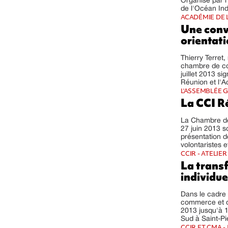
Organisé par 
de l'Océan Ind
ACADÉMIE DE 
Une conv
orientati
Thierry Terret
chambre de co
juillet 2013 s
Réunion et l'A
L'ASSEMBLÉE G
La CCI R
La Chambre de
27 juin 2013 s
présentation d
volontaristes 
CCIR - ATELIE
La trans
individue
Dans le cadre 
commerce et d'
2013 jusqu'à 1
Sud à Saint-Pi
CCIR ET CMA 