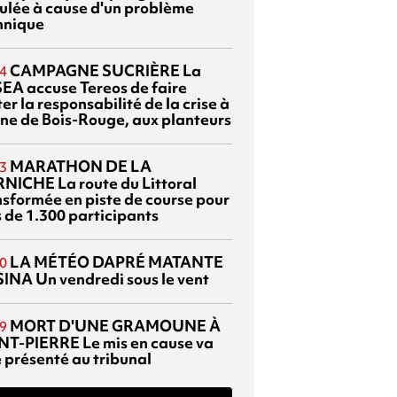
ulée à cause d'un problème
hnique
CAMPAGNE SUCRIÈRE
La
4
EA accuse Tereos de faire
er la responsabilité de la crise à
sine de Bois-Rouge, aux planteurs
MARATHON DE LA
3
RNICHE
La route du Littoral
nsformée en piste de course pour
s de 1.300 participants
LA MÉTÉO DAPRÉ MATANTE
0
SINA
Un vendredi sous le vent
MORT D'UNE GRAMOUNE À
9
NT-PIERRE
Le mis en cause va
e présenté au tribunal