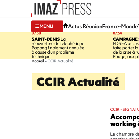
Actus Réunion
France-Monde
MENU
07:58
07:54
SAINT-DENIS
La
CAMPAGNE 
réouverture du téléphérique
FDSEA accuse
Papang finalement annulée
faire porter l
à cause d'un problème
de la crise à l
technique
Rouge, aux pl
Accueil
CCIR Actualité
CCIR Actualité
CCIR - SIGNA
Accompag
working 
La chambre de