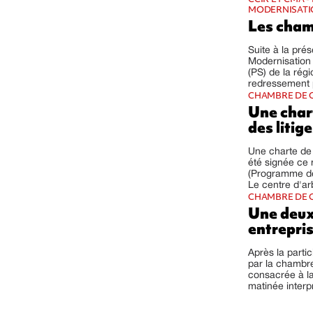
MODERNISATIO
Les cham
Suite à la pré
Modernisation 
(PS) de la rég
redressement p
CHAMBRE DE C
Une char
des litig
Une charte de 
été signée ce 
(Programme de
Le centre d'ar
CHAMBRE DE C
Une deux
entrepri
Après la parti
par la chambr
consacrée à la
matinée interpr