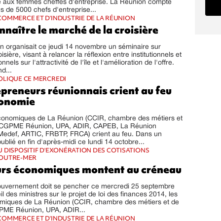
e aux femmes cheffes d'entreprise. La Réunion compte
us de 5000 chefs d'entreprise...
OMMERCE ET D'INDUSTRIE DE LA RÉUNION
naître le marché de la croisière
n organisait ce jeudi 14 novembre un séminaire sur
oisière, visant à relancer la réflexion entre institutionnels et
nels sur l'attractivité de l'île et l'amélioration de l'offre.
d...
OLIQUE CE MERCREDI
preneurs réunionnais crient au feu
conomie
conomiques de La Réunion (CCIR, chambre des métiers et
t, CGPME Réunion, UPA, ADIR, CAPEB, La Réunion
edef, ARTIC, FRBTP, FRCA) crient au feu. Dans un
lié en fin d'après-midi ce lundi 14 octobre...
 DISPOSITIF D'EXONÉRATION DES COTISATIONS
OUTRE-MER
urs économiques montent au créneau
gouvernement doit se pencher ce mercredi 25 septembre
l des ministres sur le projet de loi des finances 2014, les
miques de La Réunion (CCIR, chambre des métiers et de
CGPME Réunion, UPA, ADIR...
OMMERCE ET D'INDUSTRIE DE LA RÉUNION