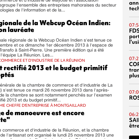
merce et d'industrie de Mayotte et l'association
ann
egroupe l'ensemble des entreprises mahoraises du secteur
tec
logies de l'information et de la...
égionale de la Webcup Océan Indien:
07:5
on lauréate
FDS
port
l'u
nale régionale de la Webcup Océan Indien s'est tenue ce
embre et ce dimanche 1er décembre 2013 à l'espace de
ransfo à Saint-Pierre. Une première édition qui a été
l'équipe La Réunion. Les...
07:2
OMMERCE ET D'INDUSTRIE DE LA RÉUNION
CO
 rectifié 2013 et le budget primitif
tra
ptés
plu
énérale de la chambre de commerce et d'industrie de La
) s'est tenue ce mardi 26 novembre 2013 dans l'après-
07:0
s de la chambre se sont notamment penchés sur l'examen
RO
fié 2013 et du budget primitif...
E CHEFFE D'ENTREPRISE À MONTGAILLARD
e de manoeuvre est encore
06:2
te"
SAI
êtr
 commerce et d'industrie de la Réunion, et la chambre
 de l'artisanat ont organisé le lundi 25 novembre 2013 une