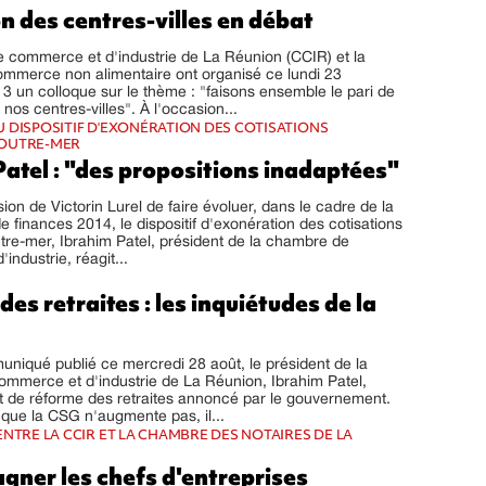
n des centres-villes en débat
 commerce et d'industrie de La Réunion (CCIR) et la
mmerce non alimentaire ont organisé ce lundi 23
 un colloque sur le thème : "faisons ensemble le pari de
e nos centres-villes". À l'occasion...
 DISPOSITIF D'EXONÉRATION DES COTISATIONS
OUTRE-MER
atel : "des propositions inadaptées"
sion de Victorin Lurel de faire évoluer, dans le cadre de la
e finances 2014, le dispositif d'exonération des cotisations
re-mer, Ibrahim Patel, président de la chambre de
industrie, réagit...
es retraites : les inquiétudes de la
niqué publié ce mercredi 28 août, le président de la
mmerce et d'industrie de La Réunion, Ibrahim Patel,
et de réforme des retraites annoncé par le gouvernement.
it que la CSG n'augmente pas, il...
ENTRE LA CCIR ET LA CHAMBRE DES NOTAIRES DE LA
ner les chefs d'entreprises