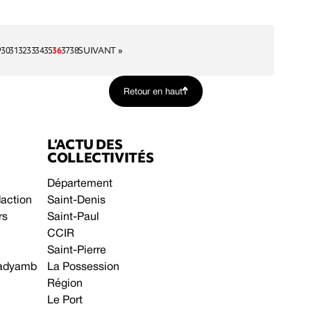
9
30
31
32
33
34
35
36
37
38
SUIVANT »
Retour en haut
L’ACTU DES
COLLECTIVITÉS
Département
daction
Saint-Denis
rs
Saint-Paul
CCIR
Saint-Pierre
 gadyamb
La Possession
Région
Le Port