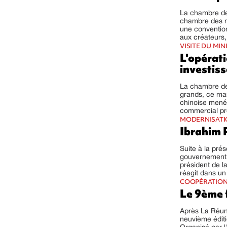
La chambre de
chambre des n
une convention
aux créateurs,
VISITE DU MIN
L'opérati
investiss
La chambre de 
grands, ce mar
chinoise menée
commercial pr
MODERNISATIO
Ibrahim P
Suite à la pré
gouvernement s
président de 
réagit dans un
COOPÉRATION
Le 9ème 
Après La Réuni
neuvième éditi