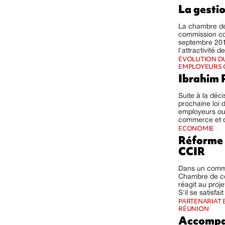
La gestio
La chambre de
commission co
septembre 2013
l'attractivité d
ÉVOLUTION DU
EMPLOYEURS 
Ibrahim P
Suite à la déci
prochaine loi d
employeurs out
commerce et d'
ECONOMIE
Réforme d
CCIR
Dans un commu
Chambre de co
réagit au proj
S'il se satisfa
PARTENARIAT 
RÉUNION
Accompag