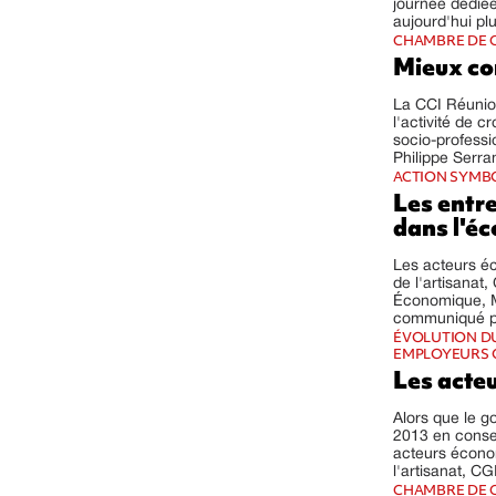
journée dédié
aujourd'hui pl
CHAMBRE DE C
Mieux con
La CCI Réunio
l'activité de cr
socio-profession
Philippe Serran
ACTION SYMB
Les entre
dans l'é
Les acteurs é
de l'artisana
Économique, M
communiqué pub
ÉVOLUTION DU
EMPLOYEURS 
Les acte
Alors que le 
2013 en consei
acteurs écono
l'artisanat, 
CHAMBRE DE C