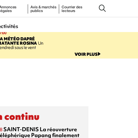
Annonces
Avis & marchés
Courrier des
légales
publics
lecteurs
ectivités
7:00
LA MÉTÉO DAPRÉ
MATANTE ROSINA
Un
endredi sous le vent
VOIR PLUS
 continu
SAINT-DENIS
La réouverture
8
téléphérique Papang finalement